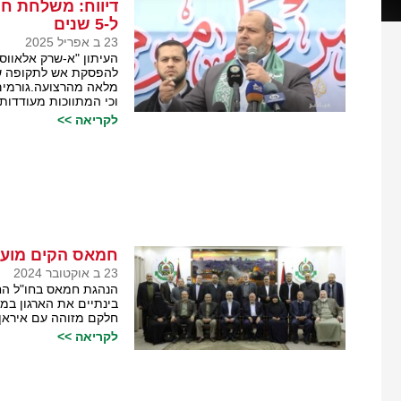
דיווח: משלחת ח
ל-5 שנים
23 ב אפריל 2025
העיתון "א-שרק אלאווס
מלאה מהרצועה.גורמים 
וכי המתווכות מעודדות
לקריאה >>
חמאס הקים מועצ
23 ב אוקטובר 2024
הנהגת חמאס בחו"ל הח
בינתיים את הארגון במק
חלקם מזוהה עם איראן
לקריאה >>