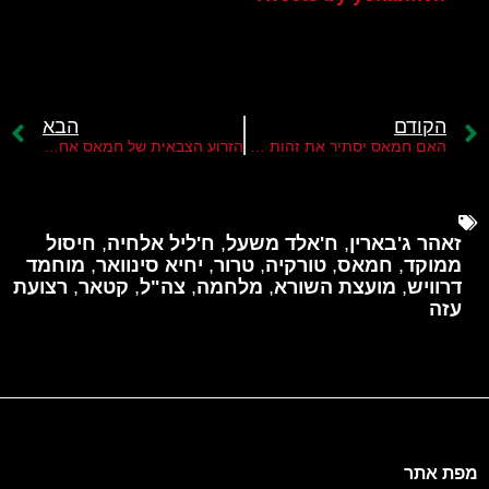
הקודם
הבא
האם חמאס יסתיר את זהות מנהיגו החדש?
הזרוע הצבאית של חמאס אחרי חיסול יחיא סינוואר
זאהר ג'בארין
,
ח'אלד משעל
,
ח'ליל אלחיה
,
חיסול
ממוקד
,
חמאס
,
טורקיה
,
טרור
,
יחיא סינוואר
,
מוחמד
דרוויש
,
מועצת השורא
,
מלחמה
,
צה"ל
,
קטאר
,
רצועת
עזה
מפת אתר