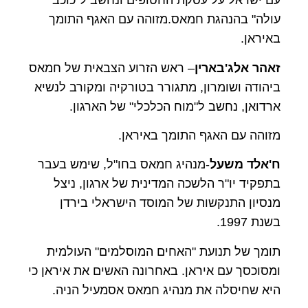
עם ישראל על עסקת החטופים ונחשב ל"כוכב
עולה" בהנהגת חמאס.מזוהה עם האגף התומך
באיראן.
זאהר אלג'בארין
– ראש הזרוע הצבאית של חמאס
ביהודה ושומרון, מתגורר בטורקיה ומקורב לנשיא
ארדואן, נחשב ל"מוח הכלכלי" של הארגון.
מזוהה עם האגף התומך באיראן.
ח'אלד משעל
-מנהיג חמאס בחו"ל, שימש בעבר
בתפקיד יו"ר הלשכה המדינית של ארגון, ניצל
מנסיון התנקשות של המוסד הישראלי בירדן
בשנת 1997.
תומך של תנועת "האחים המוסלמים" העולמית
ומסוכסך עם איראן. באחרונה האשים את איראן כי
היא שחיסלה את מנהיג חמאס אסמעיל הניה.