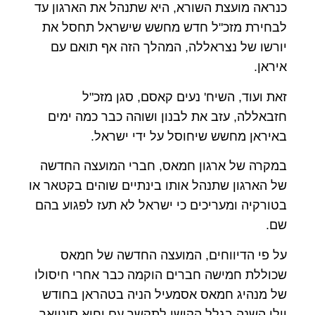
כנראה מועצת השורא, היא שתנהל את הארגון עד
לבחירת מזכ"ל חדש מחשש שישראל תחסל את
יורשו של נצראללה, המהלך הזה אף תואם עם
איראן.
זאת ועוד, השיח' נעים קאסם, סגן מזכ"ל
חזבאללה, עזב את לבנון ושוהה כבר כמה ימים
באיראן מחשש שיחוסל על ידי ישראל.
במקרה של ארגון חמאס, חברי המועצה החדשה
של הארגון שתנהל אותו בינתיים שוהים בקטאר או
בטורקיה ומעריכים כי ישראל לא תעז לפגוע בהם
שם.
על פי הדיווחים, המועצה החדשה של חמאס
שכוללת חמישה חברים הוקמה כבר אחרי חיסולו
של מנהיג חמאס אסמעיל הניה בטהראן בחודש
יולי השנה בגלל הקושי לתקשר עם יחיא סינוואר