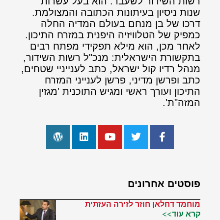
רשות השידור לשעבר. הוא בעל עשרות
שנות ניסיון בעיתונות הכתובה והמצולמת.
דרכו של בן מנחם בעולם המדיה החלה
כמפיק של הטלוויזיה היפנית במזרח התיכון.
לאחר מכן, הוא מילא תפקידי מפתח רבים
בתקשורת הישראלית: מנכ"ל רשות השידור,
מנהל רדיו קול ישראל, כתב לענייניי שטחים,
כתב ופרשן מדיני, פרשן לענייני המזרח
התיכון ועורך ראשי ומגיש התוכנית 'מגזין
המזה"ת'.
פוסטים אחרונים
מוחמד דחלאן חוזר לזירה העזתית
קרא עוד>>