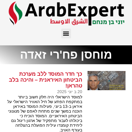
מוחסן פח'רי זאדה
כך חדר המוסד ללב מערכת
הביטחון האיראנית – והיכה בלב
טהראן!
20 ב יוני 2025
למוסד הישראלי היה חלק חשוב ביותר
במתקפת הפתע של חיל האוויר הישראלי על
איראן ב-13 ביוני, פעילות המוסד באיראן
הוכנה במשך שנים מתחת לאפם של מנגנוני
הביטחון האיראניים. המוסד הוכיח כי
ביכולתו לעבור מתפקיד של ארגון ריגול גם
ליחידת קומנדו עילית הפועלת בהצלחה
בעורף האויב.