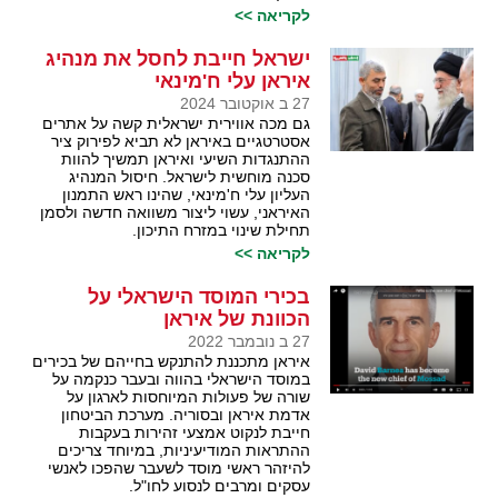
לקריאה >>
ישראל חייבת לחסל את מנהיג
איראן עלי ח'מינאי
27 ב אוקטובר 2024
גם מכה אווירית ישראלית קשה על אתרים
אסטרטגיים באיראן לא תביא לפירוק ציר
ההתנגדות השיעי ואיראן תמשיך להוות
סכנה מוחשית לישראל. חיסול המנהיג
העליון עלי ח'מינאי, שהינו ראש התמנון
האיראני, עשוי ליצור משוואה חדשה ולסמן
תחילת שינוי במזרח התיכון.
לקריאה >>
בכירי המוסד הישראלי על
הכוונת של איראן
27 ב נובמבר 2022
איראן מתכננת להתנקש בחייהם של בכירים
במוסד הישראלי בהווה ובעבר כנקמה על
שורה של פעולות המיוחסות לארגון על
אדמת איראן ובסוריה. מערכת הביטחון
חייבת לנקוט אמצעי זהירות בעקבות
ההתראות המודיעיניות, במיוחד צריכים
להיזהר ראשי מוסד לשעבר שהפכו לאנשי
עסקים ומרבים לנסוע לחו"ל.