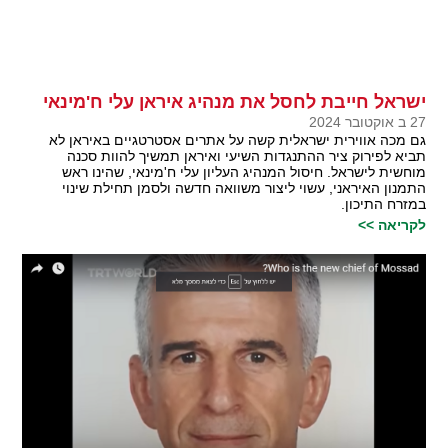
ישראל חייבת לחסל את מנהיג איראן עלי ח'מינאי
27 ב אוקטובר 2024
גם מכה אווירית ישראלית קשה על אתרים אסטרטגיים באיראן לא
תביא לפירוק ציר ההתנגדות השיעי ואיראן תמשיך להוות סכנה
מוחשית לישראל. חיסול המנהיג העליון עלי ח'מינאי, שהינו ראש
התמנון האיראני, עשוי ליצור משוואה חדשה ולסמן תחילת שינוי
במזרח התיכון.
לקריאה >>