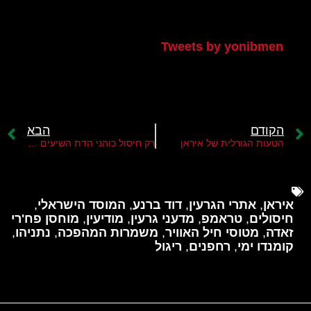
הטוויטר שלי
Tweets by yonibmen
הקודם
הבא
הטעות הגורלית של איראן
רק חיסול כוהני הדת השיעים יביא לקריסת המשטר באיראן
איראן
,
אתרי הגרעין
,
דוד ברנע
,
המוסד הישראלי
,
חיסולים
,
טראמפ
,
מדעני גרעין
,
מודיעין
,
מוחסן פח'רי
זאדה
,
מטוסי חיל האוויר
,
משמרות המהפכה
,
נתניהו
,
קומנדו ימי
,
רחפנים
,
ריגול