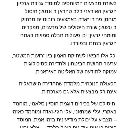
לשורת מבצעים המיוחסים למוסד: גניבת ארכיון
הגרעין האיראני בלב טהראן ב-2018; חיסול
מוחסן פח'רי זאדה באמצעים רובוטיים מרחוק
ב-2020; שורת חיסולים של מדענים, מפקדים
ומומחי גרעין; וכן פעולות חבלה סמויות באתרי
הגרעין בנתנז ובפורדו.
כל אלו הביאו לשחיקת האמון בין זרועות המשטר,
ערעור תחושת הביטחון ולחדירה פסיכולוגית
עמוקה לתודעה של האליטה האיראנית.
הפעולה הנוכחית מלמדת שהחדירה הישראלית
אינה רק מבצעית אלא גם מערכתית.
חיסולם של בכירים דוגמת חוסיין סלאמי, מוחמד
באקרי, עלי שמחאני, עלי חג'י-זאדה ומוחמד כאזמי
– מצביע על יכולת מודיעינית בזמן אמת. המוסד
הוכיח כי אינו עוד גוף ריגול בלבד — אלא זרוע