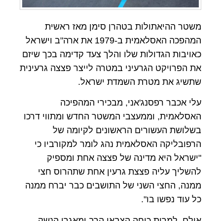
משטר ההיאתולות בטהרן סימן מאז ראשית
המהפכה האסלאמית ב-1979 את ארה"ב וישראל
כאויבות הגדולות שלו והלך צעד קדימה בכך שיזם
את הפרויקט הגרעיני במטרה לייצר פצצה גרעינית
שתשיג את מטרת השמדת ישראל.
עלי אכבר רפסנג'אני, מבכירי המהפיכה
האסלאמית, וממעצבי המשטר החדש ומתווי דרכו
בשלושת העשורים הראשונים לקיומה של
הרפובליקה האסלאמית נהג לומר למקורביו כי
"ישראל היא מדינה של פצצה אחת ומספיק
להשליך עליה פצצת גרעין אחת שתהרוס חצי
ממנה, החצי השני של התושבים כבר יברח ממנה
כל עוד נפשו בו".
אולם, למרות כוחה הצבאי הרב ומאגרי הנשק