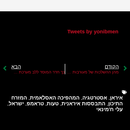
הטוויטר שלי
Tweets by yonibmen
הקודם
הבא
מהן ההשלכות של מעורבות אמריקנית ישירה במלחמה נגד איראן?
כך חדר המוסד ללב מערכת הביטחון האיראנית – והיכה בלב טהראן!
איראן
,
אסטרטגיה
,
המהפיכה האסלאמית
,
המזרח
התיכון
,
התבססות איראנית
,
טעות
,
טראמפ
,
ישראל
,
עלי ח'מינאי