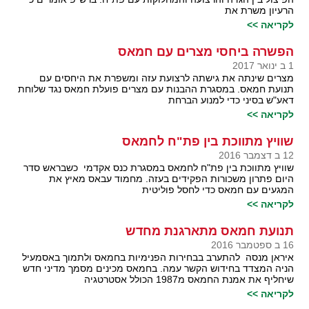
הרעיון משרת את
לקריאה >>
הפשרה ביחסי מצרים עם חמאס
1 ב ינואר 2017
מצרים שינתה את גישתה לרצועת עזה ומשפרת את היחסים עם
תנועת חמאס. במסגרת ההבנות עם מצרים פועלת חמאס נגד שלוחת
דאע"ש בסיני כדי למנוע הברחת
לקריאה >>
שוויץ מתווכת בין פת"ח לחמאס
12 ב דצמבר 2016
שוויץ מתווכת בין פת"ח לחמאס במסגרת כנס אקדמי כשבראש סדר
היום פתרון משכורות הפקידים בעזה. מחמוד עבאס מאיץ את
המגעים עם חמאס כדי לחסל פוליטית
לקריאה >>
תנועת חמאס מתארגנת מחדש
16 ב ספטמבר 2016
איראן מנסה להתערב בבחירות הפנימיות בחמאס ולתמוך באסמעיל
הניה המצדד בחידוש הקשר עמה. בחמאס מכינים מסמך מדיני חדש
שיחליף את אמנת החמאס מ1987 הכולל אסטרטגיה
לקריאה >>