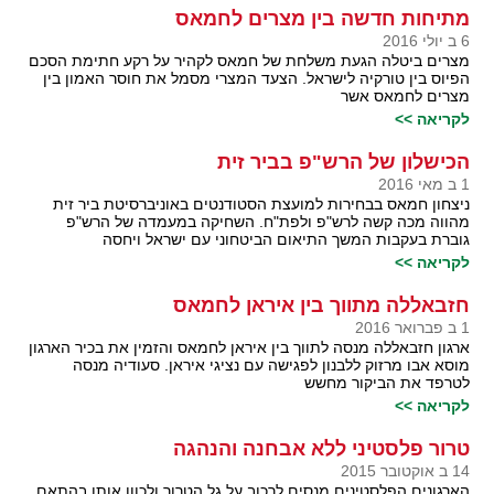
מתיחות חדשה בין מצרים לחמאס
6 ב יולי 2016
מצרים ביטלה הגעת משלחת של חמאס לקהיר על רקע חתימת הסכם
הפיוס בין טורקיה לישראל. הצעד המצרי מסמל את חוסר האמון בין
מצרים לחמאס אשר
לקריאה >>
הכישלון של הרש"פ בביר זית
1 ב מאי 2016
ניצחון חמאס בבחירות למועצת הסטודנטים באוניברסיטת ביר זית
מהווה מכה קשה לרש"פ ולפת"ח. השחיקה במעמדה של הרש"פ
גוברת בעקבות המשך התיאום הביטחוני עם ישראל ויחסה
לקריאה >>
חזבאללה מתווך בין איראן לחמאס
1 ב פברואר 2016
ארגון חזבאללה מנסה לתווך בין איראן לחמאס והזמין את בכיר הארגון
מוסא אבו מרזוק ללבנון לפגישה עם נציגי איראן. סעודיה מנסה
לטרפד את הביקור מחשש
לקריאה >>
טרור פלסטיני ללא אבחנה והנהגה
14 ב אוקטובר 2015
הארגונים הפלסטינים מנסים לרכוב על גל הטרור ולכוון אותו בהתאם