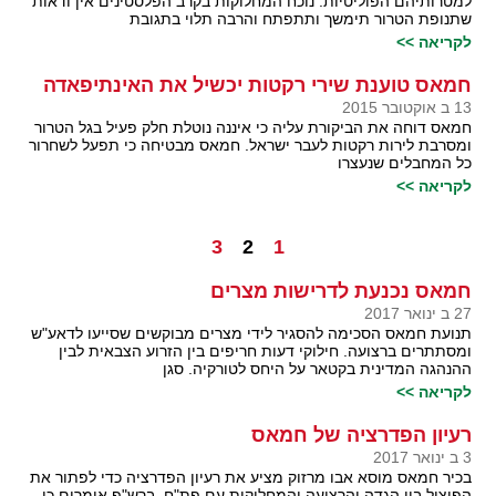
למטרותיהם הפוליטיות. נוכח המחלוקות בקרב הפלסטינים אין ודאות
שתנופת הטרור תימשך ותתפתח והרבה תלוי בתגובת
לקריאה >>
חמאס טוענת שירי רקטות יכשיל את האינתיפאדה
13 ב אוקטובר 2015
חמאס דוחה את הביקורת עליה כי איננה נוטלת חלק פעיל בגל הטרור
ומסרבת לירות רקטות לעבר ישראל. חמאס מבטיחה כי תפעל לשחרור
כל המחבלים שנעצרו
לקריאה >>
3
2
1
חמאס נכנעת לדרישות מצרים
27 ב ינואר 2017
תנועת חמאס הסכימה להסגיר לידי מצרים מבוקשים שסייעו לדאע"ש
ומסתתרים ברצועה. חילוקי דעות חריפים בין הזרוע הצבאית לבין
ההנהגה המדינית בקטאר על היחס לטורקיה. סגן
לקריאה >>
רעיון הפדרציה של חמאס
3 ב ינואר 2017
בכיר חמאס מוסא אבו מרזוק מציע את רעיון הפדרציה כדי לפתור את
הפיצול בין הגדה והרצועה והמחלוקות עם פת"ח. ברש"פ אומרים כי