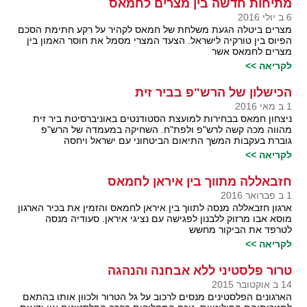
מתיחות חדשה בין מצרים לחמאס
6 ב יולי 2016
מצרים ביטלה הגעת משלחת של חמאס לקהיר על רקע חתימת הסכם
הפיוס בין טורקיה לישראל. הצעד המצרי מסמל את חוסר האמון בין
מצרים לחמאס אשר
לקריאה >>
הכישלון של הרש"פ בביר זית
1 ב מאי 2016
ניצחון חמאס בבחירות למועצת הסטודנטים באוניברסיטת ביר זית
מהווה מכה קשה לרש"פ ולפת"ח. השחיקה במעמדה של הרש"פ
גוברת בעקבות המשך התיאום הביטחוני עם ישראל ויחסה
לקריאה >>
חזבאללה מתווך בין איראן לחמאס
1 ב פברואר 2016
ארגון חזבאללה מנסה לתווך בין איראן לחמאס והזמין את בכיר הארגון
מוסא אבו מרזוק ללבנון לפגישה עם נציגי איראן. סעודיה מנסה
לטרפד את הביקור מחשש
לקריאה >>
טרור פלסטיני ללא אבחנה והנהגה
14 ב אוקטובר 2015
הארגונים הפלסטינים מנסים לרכוב על גל הטרור ולכוון אותו בהתאם