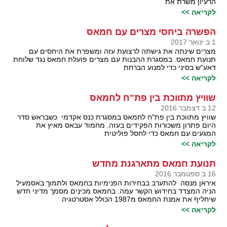
הרעיון משרת את
לקריאה >>
הפשרה ביחסי מצרים עם חמאס
1 ב ינואר 2017
מצרים שינתה את גישתה לרצועת עזה ומשפרת את היחסים עם
תנועת חמאס. במסגרת ההבנות עם מצרים פועלת חמאס נגד שלוחת
דאע"ש בסיני כדי למנוע הברחת
לקריאה >>
שוויץ מתווכת בין פת"ח לחמאס
12 ב דצמבר 2016
שוויץ מתווכת בין פת"ח לחמאס במסגרת כנס אקדמי כשבראש סדר
היום פתרון משכורות הפקידים בעזה. מחמוד עבאס מאיץ את
המגעים עם חמאס כדי לחסל פוליטית
לקריאה >>
תנועת חמאס מתארגנת מחדש
16 ב ספטמבר 2016
איראן מנסה להתערב בבחירות הפנימיות בחמאס ולתמוך באסמעיל
הניה המצדד בחידוש הקשר עמה. בחמאס מכינים מסמך מדיני חדש
שיחליף את אמנת החמאס מ1987 הכולל אסטרטגיה
לקריאה >>