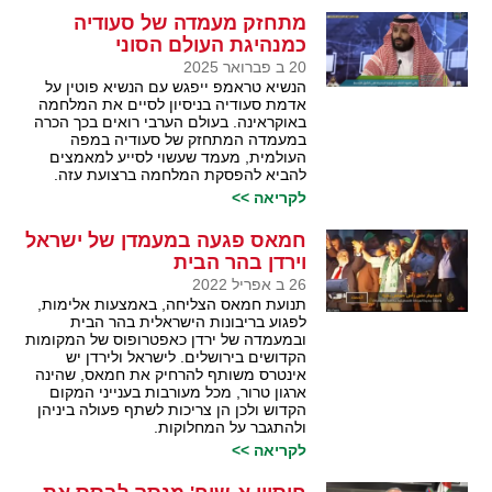
מתחזק מעמדה של סעודיה
כמנהיגת העולם הסוני
20 ב פברואר 2025
הנשיא טראמפ ייפגש עם הנשיא פוטין על
אדמת סעודיה בניסיון לסיים את המלחמה
באוקראינה. בעולם הערבי רואים בכך הכרה
במעמדה המתחזק של סעודיה במפה
העולמית, מעמד שעשוי לסייע למאמצים
להביא להפסקת המלחמה ברצועת עזה.
לקריאה >>
חמאס פגעה במעמדן של ישראל
וירדן בהר הבית
26 ב אפריל 2022
תנועת חמאס הצליחה, באמצעות אלימות,
לפגוע בריבונות הישראלית בהר הבית
ובמעמדה של ירדן כאפטרופוס של המקומות
הקדושים בירושלים. לישראל ולירדן יש
אינטרס משותף להרחיק את חמאס, שהינה
ארגון טרור, מכל מעורבות בענייני המקום
הקדוש ולכן הן צריכות לשתף פעולה ביניהן
ולהתגבר על המחלוקות.
לקריאה >>