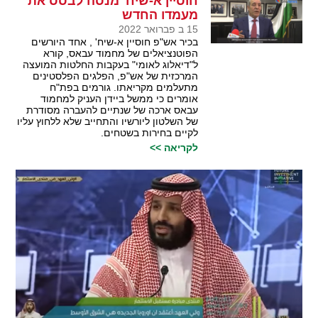
חוסיין א-שיח' מנסה לבסס את
מעמדו החדש
15 ב פברואר 2022
בכיר אש"פ חוסיין א-שיח' , אחד היורשים
הפוטנציאלים של מחמוד עבאס, קורא
ל"דיאלוג לאומי" בעקבות החלטות המועצה
המרכזית של אש"פ, הפלגים הפלסטינים
מתעלמים מקריאתו. גורמים בפת"ח
אומרים כי ממשל ביידן העניק למחמוד
עבאס ארכה של שנתיים להעברה מסודרת
של השלטון ליורשיו והתחייב שלא ללחוץ עליו
לקיים בחירות בשטחים.
לקריאה >>