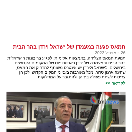
חמאס פגעה במעמדן של ישראל וירדן בהר הבית
26 ב אפריל 2022
תנועת חמאס הצליחה, באמצעות אלימות, לפגוע בריבונות הישראלית
בהר הבית ובמעמדה של ירדן כאפטרופוס של המקומות הקדושים
בירושלים. לישראל ולירדן יש אינטרס משותף להרחיק את חמאס,
שהינה ארגון טרור, מכל מעורבות בענייני המקום הקדוש ולכן הן
צריכות לשתף פעולה ביניהן ולהתגבר על המחלוקות.
לקריאה >>