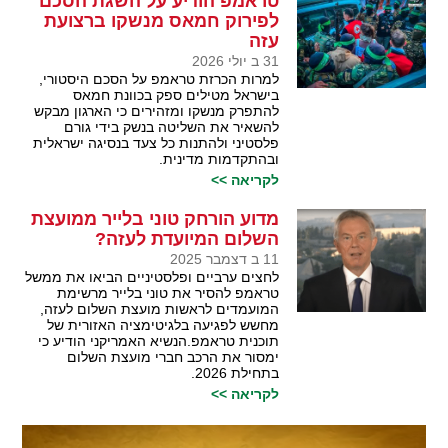
טראמפ הודיע על השגת הסכם
לפירוק חמאס מנשקו ברצועת
עזה
31 ב יולי 2026
למרות הכרזת טראמפ על הסכם היסטורי,
בישראל מטילים ספק בכוונת חמאס
להתפרק מנשקו ומזהירים כי הארגון מבקש
להשאיר את השליטה בנשק בידי גורם
פלסטיני ולהתנות כל צעד בנסיגה ישראלית
ובהתקדמות מדינית.
לקריאה >>
מדוע הורחק טוני בלייר ממועצת
השלום המיועדת לעזה?
11 ב דצמבר 2025
לחצים ערביים ופלסטיניים הביאו את ממשל
טראמפ להסיר את טוני בלייר מרשימת
המועמדים לראשות מועצת השלום לעזה,
מחשש לפגיעה בלגיטימציה האזורית של
תוכנית טראמפ.הנשיא האמריקני הודיע כי
ימסור את הרכב חברי מועצת השלום
בתחילת 2026.
לקריאה >>