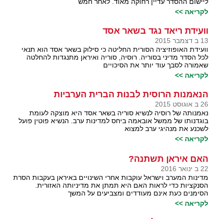
ליישום ההסדר עדיין רחוקה מאוד. לאחר חמש
לקריאה >>
וועידת ריאד נגד בשאר אסד
13 ב דצמבר 2015
וועידת האופוזיציה הסורית החליטה כי סילוק בשאר אסד הוא תנאי
לכל הסדר מדיני בסוריה. רוסיה, סוריה ואיראן מתנגדות להחלטה
שאמורה לסבך עוד יותר את הסיכויים
לקריאה >>
הנאמנות הרוסית לבנות הברית הערביות
26 ב אוגוסט 2015
נאמנותה של רוסיה לנשיא סוריה בשאר אסד היא מוצקה לעומת
בוגדנותו של ממשל אובאמה ביחס למדינות ערב. הנשיא פוטין פועל
לשכנע את מנהיגי ערב למצוא
לקריאה >>
האם איראן תשתנה?
22 ב ינואר 2016
מדינות המערב וישראל עוקבות אחרי השינויים באיראן בעקבות הסרת
הסנקציות כדי לראות האם היא תמתן את מדיניותה האזורית.
הסימנים כעת אינם מעודדים ומצביעים על המשך
לקריאה >>