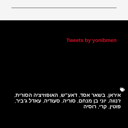
הטוויטר שלי
Tweets by yonibmen
איראן
,
בשאר אסד
,
דאע"ש
,
האופוזיציה הסורית
,
ז'נווה
,
יוני בן מנחם
,
סוריה
,
סעודיה
,
עאדל ג'ביר
,
פוטין
,
קרי
,
רוסיה