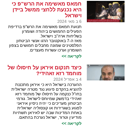
חמאס מאשימה את הרש"פ כי
היא נכנעת ללחצי ממשל ביידן
וישראל
6 ב מאי 2024
תנועת חמאס מאשימה את הרש"פ ברדיפת
הפעילים החמושים ביהודה ושומרון
בשליחות ארה"ב וישראל.
מאז ה-7 באוקטובר הרגו אנשי הביטחון
הפלסטינים שמונה מחבלים חמושים בצפון
השומרון וערכו עשרות מעצרים.
לקריאה >>
כיצד תנקום איראן על חיסולו של
מוחמד רזא זאהידי?
4 ב אפריל 2024
ההערכה בישראל היא כי איראן מתכננת
להוציא בהקדם פיגוע נגד מטרה ישראלית
בחו"ל כנקמה על חיסולו של מוחמד רזא
זאהידי בדמשק שמיוחס לישראל. גורמי
הביטחון מעריכים כי יהיה ניסיון איראני
לפגוע בשגרירות או קונסוליה ישראלית
באחת המדינות שבה יש לאיראן תשתיות
מודיעין וטרור, ישראל נערכת בהתאם.
לקריאה >>