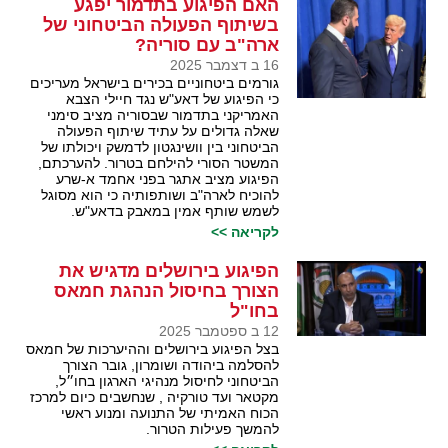
האם הפיגוע בתדמור יפגע
בשיתוף הפעולה הביטחוני של
ארה"ב עם סוריה?
16 ב דצמבר 2025
גורמים ביטחוניים בכירים בישראל מעריכים
כי הפיגוע של דאע"ש נגד חיילי הצבא
האמריקני בתדמור שבסוריה מציב סימני
שאלה גדולים על עתיד שיתוף הפעולה
הביטחוני בין וושינגטון לדמשק ויכולתו של
המשטר הסורי להילחם בטרור. להערכתם,
הפיגוע מציב אתגר בפני אחמד א-שרע
להוכיח לארה"ב ושותפותיה כי הוא מסוגל
לשמש שותף אמין במאבק בדאע"ש.
לקריאה >>
הפיגוע בירושלים מדגיש את
הצורך בחיסול הנהגת חמאס
בחו"ל
12 ב ספטמבר 2025
בצל הפיגוע בירושלים וההיערכות של חמאס
להסלמה ביהודה ושומרון, גובר הצורך
הביטחוני לחיסול מנהיגי הארגון בחו״ל,
מקטאר ועד טורקיה , שנחשבים כיום למרכז
הכוח האמיתי של התנועה ומנוע ראשי
להמשך פעילות הטרור.