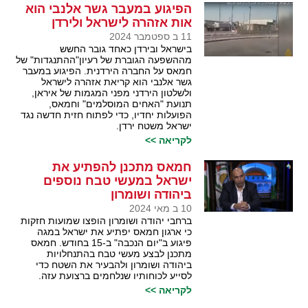
הפיגוע במעבר גשר אלנבי הוא
אות אזהרה לישראל ולירדן
11 ב ספטמבר 2024
בישראל ובירדן כאחד גובר החשש
מההשפעה הגוברת של רעיון"ההתנגדות" של
חמאס על החברה הירדנית. הפיגוע במעבר
גשר אלנבי הוא קריאת אזהרה לישראל
ולשלטון הירדני מפני המגמות של איראן,
תנועת "האחים המוסלמים" וחמאס,
הפועלות יחדיו, כדי לפתוח חזית חדשה נגד
ישראל משטח ירדן.
לקריאה >>
חמאס מתכנן להפתיע את
ישראל במעשי טבח נוספים
ביהודה ושומרון
10 ב מאי 2024
ברחבי יהודה ושומרון הופצו שמועות חזקות
כי ארגון חמאס יפתיע את ישראל במגה
פיגוע ב"יום הנכבה" ב-15 בחודש. חמאס
מתכנן לבצע מעשי טבח בהתנחלויות
ביהודה ושומרון ולהבעיר את השטח כדי
לסייע לכוחותיו שנלחמים ברצועת עזה.
לקריאה >>