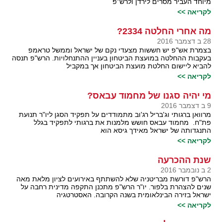
מיוחד העביר מסרים לירדן ולרש"פ
לקריאה >>
מה אחרי החלטה 2334?
28 ב דצמבר 2016
בצמרת אש"פ יש חששות מצעדי נקם של ישראל וממשל טראמפ
בעקבות ההחלטה במועצת הביטחון בעניין ההתנחלויות. הרש"פ תנסה
להביא ליישום החלטת מועצת הביטחון אך במקביל
לקריאה >>
מי יהיה סגנו של מחמוד עבאס?
9 ב דצמבר 2016
מרוואן ברגותי וג'בריל רג'וב מתמודדים על תפקיד הסגן ליו"ר תנועת
פת"ח. מחמוד עבאס חושש מלמנות את ברגותי לתפקיד בגלל
התנגדותה של ישראל מאידך גיסא הוא
לקריאה >>
שנת ההכרעה
2 ב נובמבר 2016
הרש"פ דורשת מבריטניה שלא להשתתף באירועים לציון מלאת מאה
שנים להצהרת בלפור. יו"ר הרש"פ מתכנן התקפה מדינית רחבה על
ישראל בזירה הבינלאומית בשנה הקרובה. האסטרטגיה
לקריאה >>