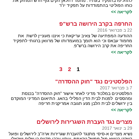
להחליפו בתפקיד בעתיד. מחמד דחלאן הקים גוף חדש המחזק את
כוחו הפוליטי בהתמודדות על תפקיד יו"ר
לקריאה >>
החרפה בקרב הירושה ברש"פ
22 ב פברואר 2016
ההודעה המפתיעה של צאיב עריקאת כי איננו מעוניין לרשת את
מחמוד עבאס וכי הוא תומך במועמדותו של מרוואן ברגותי לתפקיד
החריפה את קרב הירושה ברש"פ.
לקריאה >>
3
2
1
הפלסטינים נגד "חוק ההסדרה"
7 ב פברואר 2017
הפלסטינים במלכוד מדיני לאחר אישור "חוק ההסדרה" בכנסת
ומהססים לפנות לבית הדין הפלילי בהאג. התיאום המדיני המוקדם
בין ירושלים לבית הלבן מנע תגובה אמריקנית חריפה
לקריאה >>
מצרים נגד העברת השגרירות לירושלים
29 ב ינואר 2017
נשיא מצרים א-סיסי מתנגד להעברת שגרירות ארה"ב לירושלים ופועל
בשקט בנושא מול ממשל טראמפ. עיתון ערבי מדווח כי שליח ישראלי