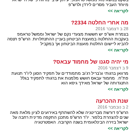
מיוחד העביר מסרים לירדן ולרש"פ
לקריאה >>
מה אחרי החלטה 2334?
28 ב דצמבר 2016
בצמרת אש"פ יש חששות מצעדי נקם של ישראל וממשל טראמפ
בעקבות ההחלטה במועצת הביטחון בעניין ההתנחלויות. הרש"פ תנסה
להביא ליישום החלטת מועצת הביטחון אך במקביל
לקריאה >>
מי יהיה סגנו של מחמוד עבאס?
9 ב דצמבר 2016
מרוואן ברגותי וג'בריל רג'וב מתמודדים על תפקיד הסגן ליו"ר תנועת
פת"ח. מחמוד עבאס חושש מלמנות את ברגותי לתפקיד בגלל
התנגדותה של ישראל מאידך גיסא הוא
לקריאה >>
שנת ההכרעה
2 ב נובמבר 2016
הרש"פ דורשת מבריטניה שלא להשתתף באירועים לציון מלאת מאה
שנים להצהרת בלפור. יו"ר הרש"פ מתכנן התקפה מדינית רחבה על
ישראל בזירה הבינלאומית בשנה הקרובה. האסטרטגיה
לקריאה >>