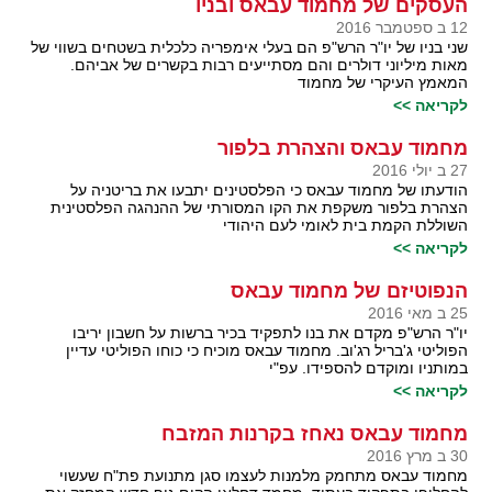
העסקים של מחמוד עבאס ובניו
12 ב ספטמבר 2016
שני בניו של יו"ר הרש"פ הם בעלי אימפריה כלכלית בשטחים בשווי של
מאות מיליוני דולרים והם מסתייעים רבות בקשרים של אביהם.
המאמץ העיקרי של מחמוד
לקריאה >>
מחמוד עבאס והצהרת בלפור
27 ב יולי 2016
הודעתו של מחמוד עבאס כי הפלסטינים יתבעו את בריטניה על
הצהרת בלפור משקפת את הקו המסורתי של ההנהגה הפלסטינית
השוללת הקמת בית לאומי לעם היהודי
לקריאה >>
הנפוטיזם של מחמוד עבאס
25 ב מאי 2016
יו"ר הרש"פ מקדם את בנו לתפקיד בכיר ברשות על חשבון יריבו
הפוליטי ג'בריל רג'וב. מחמוד עבאס מוכיח כי כוחו הפוליטי עדיין
במותניו ומוקדם להספידו. עפ"י
לקריאה >>
מחמוד עבאס נאחז בקרנות המזבח
30 ב מרץ 2016
מחמוד עבאס מתחמק מלמנות לעצמו סגן מתנועת פת"ח שעשוי