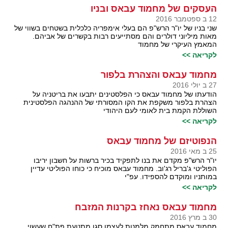
העסקים של מחמוד עבאס ובניו
12 ב ספטמבר 2016
שני בניו של יו"ר הרש"פ הם בעלי אימפריה כלכלית בשטחים בשווי של
מאות מיליוני דולרים והם מסתייעים רבות בקשרים של אביהם.
המאמץ העיקרי של מחמוד
לקריאה >>
מחמוד עבאס והצהרת בלפור
27 ב יולי 2016
הודעתו של מחמוד עבאס כי הפלסטינים יתבעו את בריטניה על
הצהרת בלפור משקפת את הקו המסורתי של ההנהגה הפלסטינית
השוללת הקמת בית לאומי לעם היהודי
לקריאה >>
הנפוטיזם של מחמוד עבאס
25 ב מאי 2016
יו"ר הרש"פ מקדם את בנו לתפקיד בכיר ברשות על חשבון יריבו
הפוליטי ג'בריל רג'וב. מחמוד עבאס מוכיח כי כוחו הפוליטי עדיין
במותניו ומוקדם להספידו. עפ"י
לקריאה >>
מחמוד עבאס נאחז בקרנות המזבח
30 ב מרץ 2016
מחמוד עבאס מתחמק מלמנות לעצמו סגן מתנועת פת"ח שעשוי