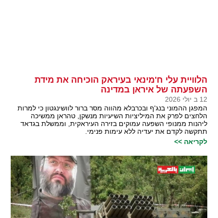
הלוויית עלי ח'מינאי בעיראק הוכיחה את מידת
השפעתה של איראן במדינה
12 ב יולי 2026
המפגן ההמוני בנג'ף ובכרבלא מהווה מסר ברור לוושינגטון כי למרות
הלחצים לפרק את המיליציות השיעיות מנשקן, טהראן ממשיכה
ליהנות ממנופי השפעה עמוקים בזירה העיראקית, וממשלת בגדאד
תתקשה לקדם את יעדיה ללא עימות פנימי.
לקריאה >>