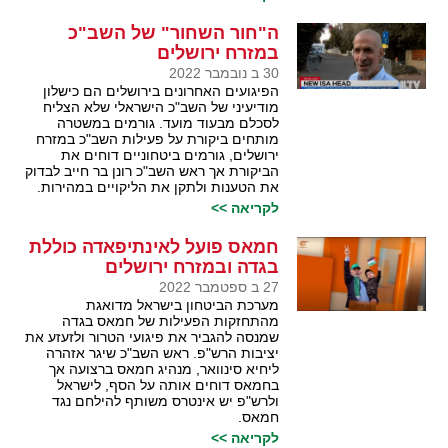
ה"חור השחור" של השב"כ
במזרח ירושלים
30 ב נובמבר 2022
הפיגועים האחרונים בירושלים הם כישלון
מודיעיני של השב"כ הישראלי שלא הצליח
לסכלם מבעוד מועד. גורמים במשטרה
מותחים ביקורת על פעילות השב"כ במזרח
ירושלים, גורמים ביטחוניים דוחים את
הביקורת אך ראש השב"כ רונן בר חייב לבדוק
את הטענות ולתקן את הליקויים במהירות.
לקריאה >>
חמאס פועל לאינתיפאדה כוללת
בגדה ובמזרח ירושלים
27 ב ספטמבר 2022
מערכת הביטחון בישראל מדואגת
מהתחזקות הפעילות של חמאס בגדה
שמנסה להגביר את פיגועי הטרור ולזעזע את
יציבות הרש"פ. ראש השב"כ שיגר אזהרה
ליחיא סינוואר, מנהיג חמאס ברצועה אך
בחמאס דוחים אותה על הסף, לישראל
ולרש"פ יש אינטרס משותף להילחם נגד
חמאס.
לקריאה >>