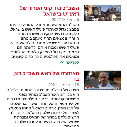
השב"כ נגד קיני הטרור של
דאע"ש בישראל
5 ב אפריל 2022
השב"כ מתאושש מהמחדל המודיעיני ופתח
במבצע גדול לאיתור פעילי דאעש בישראל,
חלק מהם נעצר לחקירה ועשרות מהם
הוזהרו ונמצאים תחת מעקב ביטחוני.
הנהגת ערביי ישראל מתנגדת לפיגועים של
פעילי דאעש ומגנה אותם, לדעתה הם
גורמים נזק גדול למאבק הלאומי הפלסטיני
ומציגים את הפלסטינים כרוצחים קיצונים.
לקריאה >>
האזהרה של ראש השב"כ רונן
בר
18 ב דצמבר 2021
מצבה של הרש"פ מבחינה ביטחונית וכלכלית
הוא בכי רע, ראש השב"כ מזהיר מפני
אפשרות קריסתה וברחוב הפלסטיני מדברים
על אינתיפאדה של הדור הצעיר נגד שלטונו
של אבו מאזן. ארה"ב וישראל פתחו במאמץ
לשמור על יציבות שלטון הרש"פ בגדה, יו"ר
הרש"פ נלחם בטרור של חמאס ומבחינת
ישראל הוא הרע במיעוטו למרות שלטונו
המושחת.