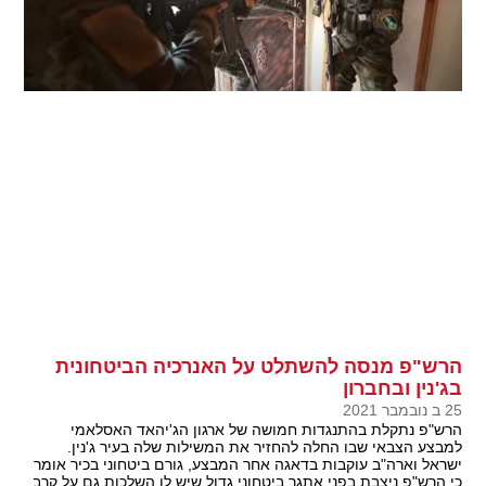
הרש"פ מנסה להשתלט על האנרכיה הביטחונית
בג'נין ובחברון
25 ב נובמבר 2021
הרש"פ נתקלת בהתנגדות חמושה של ארגון הג'יהאד האסלאמי
למבצע הצבאי שבו החלה להחזיר את המשילות שלה בעיר ג'נין.
ישראל וארה"ב עוקבות בדאגה אחר המבצע, גורם ביטחוני בכיר אומר
כי הרש"פ ניצבת בפני אתגר ביטחוני גדול שיש לו השלכות גם על קרב