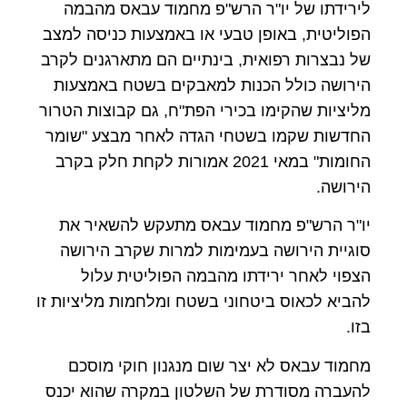
לירידתו
של
יו"ר
הרש"פ
מחמוד
עבאס
מהבמה
הפוליטית
,
באופן
טבעי
או
באמצעות
כניסה
למצב
של
נבצרות
רפואית
,
בינתיים
הם
מתארגנים
לקרב
הירושה
כולל
הכנות
למאבקים
בשטח
באמצעות
מליציות
שהקימו
בכירי
הפת"ח
,
גם
קבוצות
הטרור
החדשות
שקמו
בשטחי
הגדה
לאחר
מבצע
"
שומר
החומות
"
במאי
2021
אמורות
לקחת
חלק
בקרב
הירושה.
יו"ר הרש"פ מחמוד עבאס מתעקש להשאיר את
סוגיית הירושה בעמימות למרות שקרב הירושה
הצפוי לאחר ירידתו מהבמה הפוליטית עלול
להביא לכאוס ביטחוני בשטח ומלחמות מליציות זו
בזו.
מחמוד עבאס לא יצר שום מנגנון חוקי מוסכם
להעברה מסודרת של השלטון במקרה שהוא יכנס