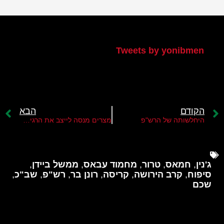
הטוויטר שלי
Tweets by yonibmen
הקודם
הבא
היחלשותה של הרש"פ
מצרים מנסה לייצב את הרגיעה ברצועת עזה
ג'נין
,
חמאס
,
טרור
,
מחמוד עבאס
,
ממשל ביידן
,
סיפוח
,
קרב הירושה
,
קריסה
,
רונן בר
,
רש"פ
,
שב"כ
,
שכם