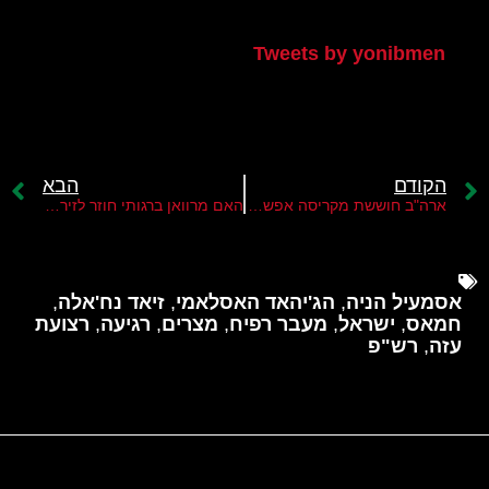
הטוויטר שלי
Tweets by yonibmen
הקודם
הבא
ארה"ב חוששת מקריסה אפשרית של הרש"פ
האם מרוואן ברגותי חוזר לזירה הפוליטית?
אסמעיל הניה
,
הג'יהאד האסלאמי
,
זיאד נח'אלה
,
חמאס
,
ישראל
,
מעבר רפיח
,
מצרים
,
רגיעה
,
רצועת
עזה
,
רש"פ