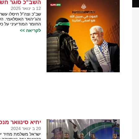
השב"כ סוגר חשב
12 ב ינואר 2025
שב"כ וצה"ל חיסלו עש
והג'יהאד האסלאמי. ה
החומר המודיעיני על 
לקריאה >>
יחיא סינוואר מנ
20 ב ינואר 2024
ישראל משלמת מחיר יק
ברצועת עזה ואיפשרה ל