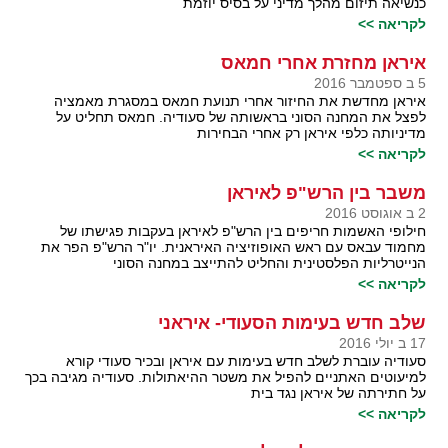
כנשיאה תיזום מהלך מדיני על בסיס יוזמת
לקריאה >>
איראן מחזרת אחרי חמאס
5 ב ספטמבר 2016
איראן מחדשת את החיזור אחרי תנועת חמאס במסגרת מאמציה
לפצל את המחנה הסוני בראשותה של סעודיה. חמאס תחליט על
מדיניותה כלפי איראן רק אחרי הבחירות
לקריאה >>
משבר בין הרש"פ לאיראן
2 ב אוגוסט 2016
חילופי האשמות חריפים בין הרש"פ לאיראן בעקבות פגישתו של
מחמוד עבאס עם ראש האופוזיציה האיראנית. יו"ר הרש"פ הפר את
הנייטרליות הפלסטינית והחליט להתייצב במחנה הסוני
לקריאה >>
שלב חדש בעימות הסעודי- איראני
17 ב יולי 2016
סעודיה עוברת לשלב חדש בעימות עם איראן ובכיר סעודי קורא
למיעוטים האתניים להפיל את משטר ההיאתולות. סעודיה מגיבה בכך
על חתירתה של איראן נגד בית
לקריאה >>