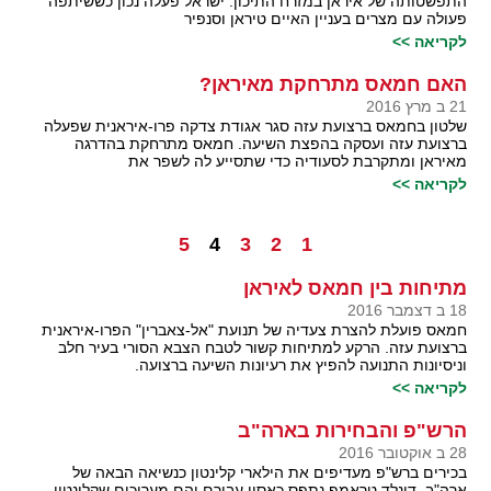
התפשטותה של איראן במזרח התיכון. ישראל פעלה נכון כששיתפה
פעולה עם מצרים בעניין האיים טיראן וסנפיר
לקריאה >>
האם חמאס מתרחקת מאיראן?
21 ב מרץ 2016
שלטון בחמאס ברצועת עזה סגר אגודת צדקה פרו-איראנית שפעלה
ברצועת עזה ועסקה בהפצת השיעה. חמאס מתרחקת בהדרגה
מאיראן ומתקרבת לסעודיה כדי שתסייע לה לשפר את
לקריאה >>
5
4
3
2
1
מתיחות בין חמאס לאיראן
18 ב דצמבר 2016
חמאס פועלת להצרת צעדיה של תנועת "אל-צאברין" הפרו-איראנית
ברצועת עזה. הרקע למתיחות קשור לטבח הצבא הסורי בעיר חלב
וניסיונות התנועה להפיץ את רעיונות השיעה ברצועה.
לקריאה >>
הרש"פ והבחירות בארה"ב
28 ב אוקטובר 2016
בכירים ברש"פ מעדיפים את הילארי קלינטון כנשיאה הבאה של
ארה"ב. דונלד טראמפ נתפס כאסון עבורם והם מעריכים שקלינטון