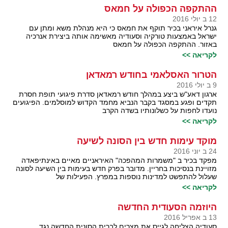
ההתקפה הכפולה על חמאס
12 ב יולי 2016
גנרל איראני בכיר תוקף את חמאס כי היא מנהלת משא ומתן עם
ישראל באמצעות טורקיה וסעודיה מאשימה אותה ביצירת אנרכיה
באזור. ההתקפה הכפולה על חמאס
לקריאה >>
הטרור האסלאמי בחודש רמאדאן
9 ב יולי 2016
ארגון דאע"ש ביצע במהלך חודש רמאדאן סדרת פיגועי תופת חסרת
תקדים ופגע במסגד בקבר הנביא מחמד הקדוש למוסלמים. הפיגועים
נועדו לחפות על כשלונותיו בשדה הקרב
לקריאה >>
מוקד עימות חדש בין הסונה לשיעה
24 ב יוני 2016
מפקד בכיר ב "משמרות המהפכה" האיראניים מאיים באינתיפאדה
מזויינת בנסיכות בחריין. מדובר בפרק חדש בעימות בין השיעה לסונה
שעלול להתפשט למדינות נוספות במפרץ. הפעילות של
לקריאה >>
היוזמה הסעודית החדשה
13 ב אפריל 2016
סעודיה הצליחה לגייס את מצרים לברית הסונית החדשה נגד