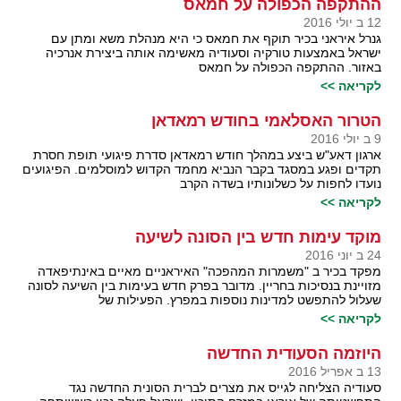
ההתקפה הכפולה על חמאס
12 ב יולי 2016
גנרל איראני בכיר תוקף את חמאס כי היא מנהלת משא ומתן עם
ישראל באמצעות טורקיה וסעודיה מאשימה אותה ביצירת אנרכיה
באזור. ההתקפה הכפולה על חמאס
לקריאה >>
הטרור האסלאמי בחודש רמאדאן
9 ב יולי 2016
ארגון דאע"ש ביצע במהלך חודש רמאדאן סדרת פיגועי תופת חסרת
תקדים ופגע במסגד בקבר הנביא מחמד הקדוש למוסלמים. הפיגועים
נועדו לחפות על כשלונותיו בשדה הקרב
לקריאה >>
מוקד עימות חדש בין הסונה לשיעה
24 ב יוני 2016
מפקד בכיר ב "משמרות המהפכה" האיראניים מאיים באינתיפאדה
מזויינת בנסיכות בחריין. מדובר בפרק חדש בעימות בין השיעה לסונה
שעלול להתפשט למדינות נוספות במפרץ. הפעילות של
לקריאה >>
היוזמה הסעודית החדשה
13 ב אפריל 2016
סעודיה הצליחה לגייס את מצרים לברית הסונית החדשה נגד