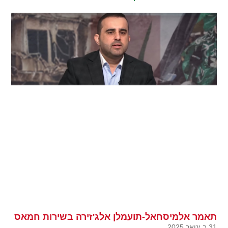
תאמר אלמיסחאל-תועמלן אלג'זירה בשירות חמאס
31 ב ינואר 2025