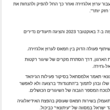
ור ערוץ אלג'זירה ואחר כך החל להפיק ולהנחות את
זק יותר".
התוכנית התמקדה במתקפת חמאס על יישובי עוטף עזה ב-7 באוקטובר 2023 והציגה תיעודים נדירים
 הארגון, דרך הסתרת מקרים של שיגור רקטות
-ג'זירה.
נאי תאמר אלמסחאל בסיקור פעילות הג'יהאד
לו ובהן לתמוך ב"התנגדות" ברצועה ולא לאפשר
לנוכח המספר הגבוה של השיגורים הכושלים.
 תועמלן בשירות חמאס שעוסק בהפצת האידיאלוגיה
 ישראל במסווה של "עיתונאי" כביכול.