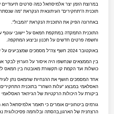
במרוצת הזמן יצר אלמיסחאל כמה סרטים תיעודיים עב
תוכנית ה"תחקירים" העיתונאית הנקראת "מה שנסתר ח
באחרונה הפיק את התוכנית הנקראת "המבול".
וחשפה פרטים חדשים על תכנון וביצוע המתקפה.
באוקטובר 2024 חשף צה"ל מסמכים שמצביעים על שיתוף פעולה הדוק בין חמאס לערוץ אלג'זירה.
בין הממצאים שנחשפו היה איסור על הערוץ לבקר את
כושלות ועד הקמת קו תקשורת מאובטח בין חמאס לאל
אחד המסמכים חושף את ההנחיות שחמאס נתן לעיתו
האסלאמי במבצע "עלות השחר" בתוכנית התחקירים ש
ביקורת על היכולות הרקטיות של הג'יהאד האסלאמי 
גורמים ביטחוניים אומרים כי תאמר אלמיסחאל הוא
הרצחנית של הארגון,בהסתה ובלוחמה פסיכולוגית נגד