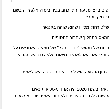
פים ברצועת עזה הינו כתב בכיר בערוץ אלג'זירה בשם
חזק יותר".
לט רחוק מכיוון שהוא שוהה בקטאר.
מאס בתהליך שחרור החטופים:
 כוח של חמושי "יחידת הצל" של חמאס האחראים על
והג'יהאד האסלאמי ובתיאום מלא עם ראשי הזרוע
צפון הרצועה,הוא למד באוניברסיטה האסלאמית
בשנת 2008 החל לעבוד ככתב ערוץ אלג'זירה ברצועת עזה,בשנת 2020 היה אחד מ-36 עיתונאים
הקשורה לערב הסעודית ולאיחוד האמירויות באמצעות