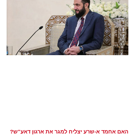
האם אחמד א-שרע יצליח למגר את ארגון דאע"ש?