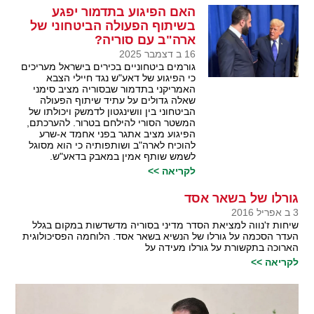
האם הפיגוע בתדמור יפגע
בשיתוף הפעולה הביטחוני של
ארה"ב עם סוריה?
16 ב דצמבר 2025
גורמים ביטחוניים בכירים בישראל מעריכים
כי הפיגוע של דאע"ש נגד חיילי הצבא
האמריקני בתדמור שבסוריה מציב סימני
שאלה גדולים על עתיד שיתוף הפעולה
הביטחוני בין וושינגטון לדמשק ויכולתו של
המשטר הסורי להילחם בטרור. להערכתם,
הפיגוע מציב אתגר בפני אחמד א-שרע
להוכיח לארה"ב ושותפותיה כי הוא מסוגל
לשמש שותף אמין במאבק בדאע"ש.
לקריאה >>
גורלו של בשאר אסד
3 ב אפריל 2016
שיחות ז'נווה למציאת הסדר מדיני בסוריה מדשדשות במקום בגלל
העדר הסכמה על גורלו של הנשיא בשאר אסד. הלוחמה הפסיכולוגית
הארוכה בתקשורת על גורלו מעידה על
לקריאה >>