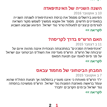
השנה השנייה של האינתיפאדה
10 ב אוקטובר 2016
הפיגוע בירושלים מסמל את כניסת האינתיפאדה לשנתה השנייה
במאפיינים חדשים. מסגד אל-אקצא ממשיך לשמש מקור השראה
לגורמים קיצוניים לפעולות טרור נגד ישראל. הפיגוע שבוצע השבוע
לקריאה >>
האם הרש"פ בדרך לקריסה?
11 ב דצמבר 2015
"אינתיפאדת הסכינים" במתכונתה הנוכחית איננה מהווה איום על
יציבותה של הרש"פ. הרש"פ מעדיפה את השת"פ הביטחוני עם ישראל
על פני פיוס לאומי עם תנועת חמאס
לקריאה >>
המבחן הביטחוני של מחמוד עבאס
7 ב אוקטובר 2015
יו"ר הרש"פ מאותת כי איננו מעוניין בהסלמה אך תנועת הפת"ח שהוא
עומד בראשה מארגנת הפגנות נגד ישראל. הרש"פ ממשיכה בהסתה
נגד ישראל ובימים הקרובים יתברר
לקריאה >>
2
1