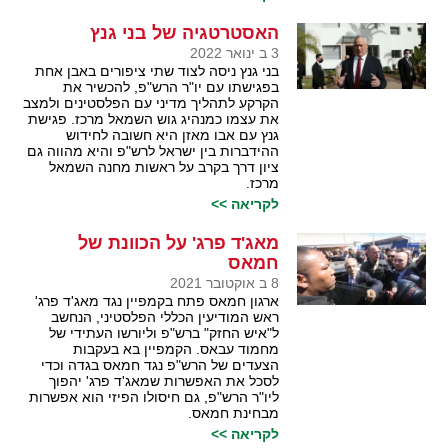
האסטרטגיה של בני גנץ
3 ב ינואר 2022
בני גנץ ניסה לצוד שתי ציפורים באבן אחת
בפגישתו עם יו"ר הרש"פ, להכשיר את
הקרקע לתהליך מדיני עם הפלסטינים ולמצב
את עצמו כמנהיג גוש השמאל מרכז. פגישת
גנץ עם אבו מאזן היא חשובה לחידוש
ההידברות בין ישראל לרש"פ והיא מהווה גם
ציון דרך בקרב על ראשות מחנה השמאל
מרכז.
לקריאה >>
מאג'ד פרג' על הכוונת של
חמאס
8 ב אוקטובר 2021
ארגון חמאס פתח בקמפיין נגד מאג'ד פרג'
ראש המודיעין הכללי הפלסטיני, הנחשב
ל"איש החזק" ברש"פ וליורשו העתידי של
מחמוד עבאס. הקמפיין בא בעקבות
הצעדים של הרש"פ נגד חמאס בגדה וכדי
לסכל את האפשרות שמאג'ד פרג' יהפוך
ליו"ר הרש"פ, גם חיסולו הפיזי הוא אפשרות
מבחינת חמאס.
לקריאה >>