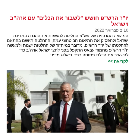
יו"ר הרש"פ חושש "לשבור את הכלים" עם ארה"ב
וישראל
10 ב פברואר 2022
המועצה המרכזית של אש"פ החליטה להשעות את ההכרה במדינת
ישראל ולהפסיק את התיאום הביטחוני עמה, ההחלטה תיושם בהתאם
להחלטתו של יו"ר הרש"פ. מדובר במיחזור של החלטות ישנות ולמעשה
יו"ר הרש"פ מחמוד עבאס התקפל בפני לחצי ישראל ארה"ב כדי
להשאיר את הדלת פתוחה בפני דיאלוג מדיני.
לקריאה >>