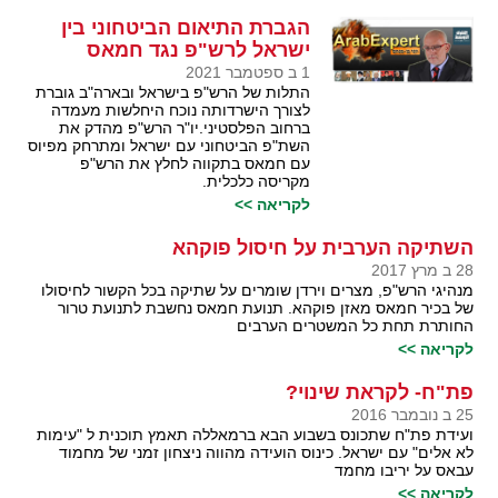
הגברת התיאום הביטחוני בין
ישראל לרש"פ נגד חמאס
1 ב ספטמבר 2021
התלות של הרש"פ בישראל ובארה"ב גוברת
לצורך הישרדותה נוכח היחלשות מעמדה
ברחוב הפלסטיני.יו"ר הרש"פ מהדק את
השת"פ הביטחוני עם ישראל ומתרחק מפיוס
עם חמאס בתקווה לחלץ את הרש"פ
מקריסה כלכלית.
לקריאה >>
השתיקה הערבית על חיסול פוקהא
28 ב מרץ 2017
מנהיגי הרש"פ, מצרים וירדן שומרים על שתיקה בכל הקשור לחיסולו
של בכיר חמאס מאזן פוקהא. תנועת חמאס נחשבת לתנועת טרור
החותרת תחת כל המשטרים הערבים
לקריאה >>
פת"ח- לקראת שינוי?
25 ב נובמבר 2016
ועידת פת"ח שתכונס בשבוע הבא ברמאללה תאמץ תוכנית ל "עימות
לא אלים" עם ישראל. כינוס הועידה מהווה ניצחון זמני של מחמוד
עבאס על יריבו מחמד
לקריאה >>