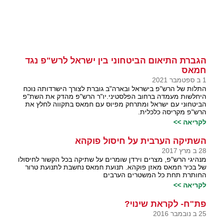
הגברת התיאום הביטחוני בין ישראל לרש"פ נגד
חמאס
1 ב ספטמבר 2021
התלות של הרש"פ בישראל ובארה"ב גוברת לצורך הישרדותה נוכח
היחלשות מעמדה ברחוב הפלסטיני.יו"ר הרש"פ מהדק את השת"פ
הביטחוני עם ישראל ומתרחק מפיוס עם חמאס בתקווה לחלץ את
הרש"פ מקריסה כלכלית.
לקריאה >>
השתיקה הערבית על חיסול פוקהא
28 ב מרץ 2017
מנהיגי הרש"פ, מצרים וירדן שומרים על שתיקה בכל הקשור לחיסולו
של בכיר חמאס מאזן פוקהא. תנועת חמאס נחשבת לתנועת טרור
החותרת תחת כל המשטרים הערבים
לקריאה >>
פת"ח- לקראת שינוי?
25 ב נובמבר 2016