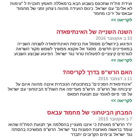
ועידת פת"ח שתכונס בשבוע הבא ברמאללה תאמץ תוכנית ל "עימות
לא אלים" עם ישראל. כינוס הועידה מהווה ניצחון זמני של מחמוד
עבאס על יריבו מחמד
לקריאה >>
השנה השנייה של האינתיפאדה
10 ב אוקטובר 2016
הפיגוע בירושלים מסמל את כניסת האינתיפאדה לשנתה השנייה
במאפיינים חדשים. מסגד אל-אקצא ממשיך לשמש מקור השראה
לגורמים קיצוניים לפעולות טרור נגד ישראל. הפיגוע שבוצע השבוע
לקריאה >>
האם הרש"פ בדרך לקריסה?
11 ב דצמבר 2015
"אינתיפאדת הסכינים" במתכונתה הנוכחית איננה מהווה איום על
יציבותה של הרש"פ. הרש"פ מעדיפה את השת"פ הביטחוני עם ישראל
על פני פיוס לאומי עם תנועת חמאס
לקריאה >>
המבחן הביטחוני של מחמוד עבאס
7 ב אוקטובר 2015
יו"ר הרש"פ מאותת כי איננו מעוניין בהסלמה אך תנועת הפת"ח שהוא
עומד בראשה מארגנת הפגנות נגד ישראל. הרש"פ ממשיכה בהסתה
נגד ישראל ובימים הקרובים יתברר