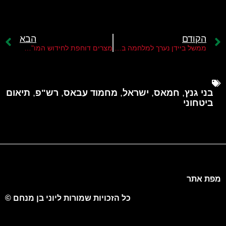
הקודם
הבא
ממשל ביידן נערך למלחמה בטרור האסלאמי
מצרים דוחפת לחידוש המו"מ והשגת רגיעה ברצועה
בני גנץ
,
חמאס
,
ישראל
,
מחמוד עבאס
,
רש"פ
,
תיאום
ביטחוני
מפת אתר
כל הזכויות שמורות ליוני בן מנחם ©