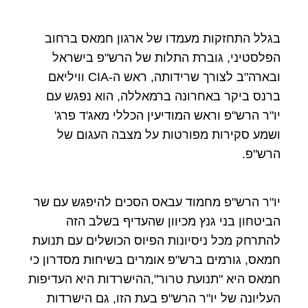
בגלל התחזקות מעמדו של ארגון חמאס ברחוב
הפלסטיני, גוברת התלות של הרש"פ בישראל
ובארה"ב לצורך שרידותה, ראש ה-CIA וויליאם
ברנס ביקר באחרונה ברמאללה, הוא נפגש עם
יו"ר הרש"פ וראש המודיעין הכללי מאג'ד פרג'
ושמע סקירות מפורטות על מצבה העגום של
הרש"פ.
יו"ר הרש"פ מחמוד עבאס הסכים להיפגש עם שר
הביטחון בני גנץ מכיוון שהעדיף בשלב הזה
להתרחק מכל ניסיונות הפיוס הכושלים עם תנועת
חמאס, גורמים ברש"פ אומרים בשיחות מסדרון כי
חמאס היא "תנועת טרור",ההישרדות היא העדיפות
העליונה של יו"ר הרש"פ בעת הזו, גם הישרדות