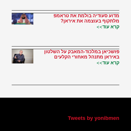
מדוע סעודיה בולמת את טראמפ
מלתקוף בעוצמה את איראן?
קרא עוד>>
פזשכיאן במלכוד-המאבק על השלטון
באיראן מתנהל מאחורי הקלעים
קרא עוד>>
הטוויטר שלי
Tweets by yonibmen