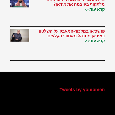
מלתקוף בעוצמה את איראן?
קרא עוד>>
פזשכיאן במלכוד-המאבק על השלטון
באיראן מתנהל מאחורי הקלעים
קרא עוד>>
הטוויטר שלי
Tweets by yonibmen