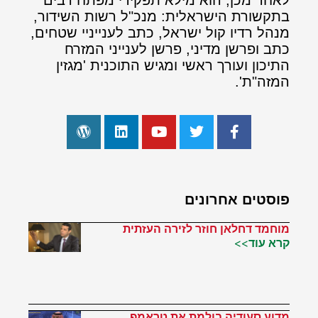
לאחר מכן, הוא מילא תפקידי מפתח רבים
בתקשורת הישראלית: מנכ"ל רשות השידור,
מנהל רדיו קול ישראל, כתב לענייניי שטחים,
כתב ופרשן מדיני, פרשן לענייני המזרח
התיכון ועורך ראשי ומגיש התוכנית 'מגזין
המזה"ת'.
פוסטים אחרונים
מוחמד דחלאן חוזר לזירה העזתית
קרא עוד>>
מדוע סעודיה בולמת את טראמפ