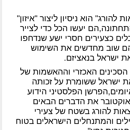
הורג" הוא ניסיון ליצור "איזון"
חתונה,הם יעשו הכל כדי לצייר
ים כצעירים חסרי ישע שנדחפו
הם שוב מחדשים את השימוש
ת ישראל בנאציזם.
הסכינים האכזרי וההאשמות של
ת ישראל ששומרת על זכותה
ומים,הפרשן הפלסטיני הידוע
אלבארי עטוואן כתב ב-18 באוקטובר את הדברים הבאים
צאות להורג בשטח של צעירי
ילים והמתנחלים הישראלים בטוח