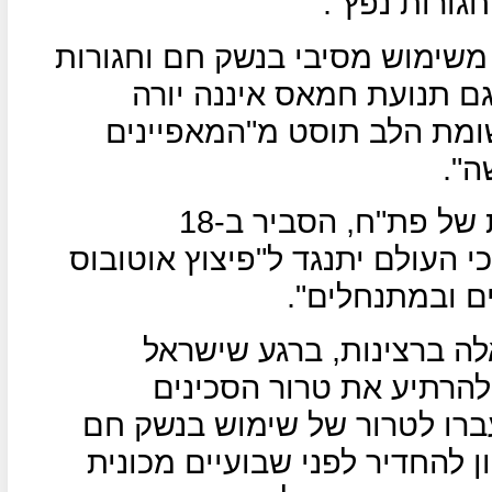
גורות נפץ".
משימוש מסיבי בנשק חם וחגורות
ם תנועת חמאס איננה יורה
מת הלב תוסט מ"המאפיינים
ה".
ג'בריל רג'וב חבר הועדה המרכזית של פת"ח, הסביר ב-18
י העולם יתנגד ל"פיצוץ אוטובוס
ים ובמתנחלים".
ה ברצינות, ברגע שישראל
הרתיע את טרור הסכינים
רו לטרור של שימוש בנשק חם
ון להחדיר לפני שבועיים מכונית