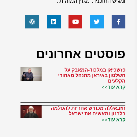
ומגיש התוכנית 'מגזין המזה"ת'.
פוסטים אחרונים
פזשכיאן במלכוד-המאבק על
השלטון באיראן מתנהל מאחורי
הקלעים
קרא עוד>>
חזבאללה מכחיש אחריות להסלמה
בלבנון ומאשים את ישראל
קרא עוד>>