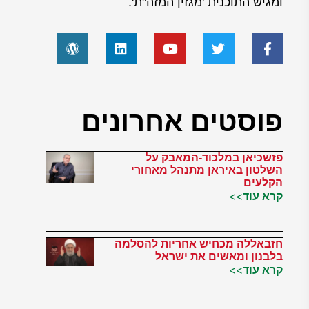
ומגיש התוכנית 'מגזין המזה"ת'.
פוסטים אחרונים
פזשכיאן במלכוד-המאבק על
השלטון באיראן מתנהל מאחורי
הקלעים
קרא עוד>>
חזבאללה מכחיש אחריות להסלמה
בלבנון ומאשים את ישראל
קרא עוד>>