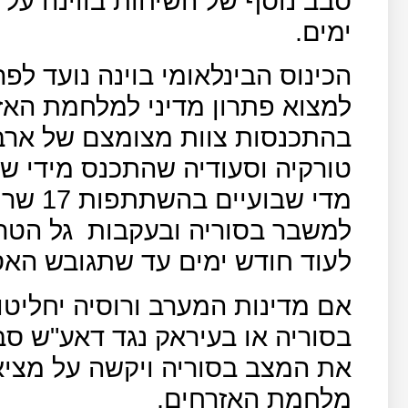
סבב נוסף של השיחות בווינה על 
ימים.
הכינוס הבינלאומי בוינה נועד לפ
למצוא פתרון מדיני למלחמת האז
בהתכנסות צוות מצומצם של ארבע
טורקיה וסעודיה שהתכנס מידי שב
מדי שבו
למשבר בסוריה ובעקבות
גל הטר
לעוד חודש ימים עד שתגובש הא
אם מדינות המערב ורוסיה יחליטו
בסוריה או בעיראק נגד דאע"ש סב
את המצב בסוריה ויקשה על מציא
מלחמת האזרחים.