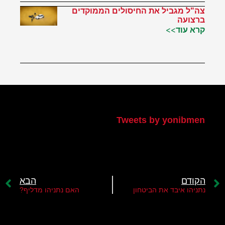
צה"ל מגביל את החיסולים הממוקדים
ברצועה
קרא עוד>>
הטוויטר שלי
Tweets by yonibmen
הקודם
הבא
נתניהו איבד את הביטחון
האם נתניהו מדליף?