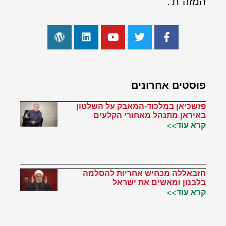
המזה"ת'.
פוסטים אחרונים
פזשכיאן במלכוד-המאבק על השלטון
באיראן מתנהל מאחורי הקלעים
קרא עוד>>
חזבאללה מכחיש אחריות להסלמה
בלבנון ומאשים את ישראל
קרא עוד>>