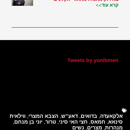
קרא עוד>>
הטוויטר שלי
Tweets by yonibmen
אלקאעדה
,
בדואים
,
דאע"ש
,
הצבא המצרי
,
ווילאית
סינאא
,
חמאס
,
חצי האי סיני
,
טרור
,
יוני בן מנחם
,
מנהרות
,
מצרים
,
נשים