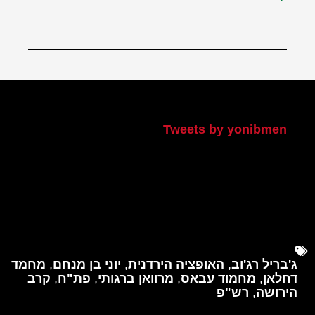
הטוויטר שלי
Tweets by yonibmen
ג'בריל רג'וב
,
האופציה הירדנית
,
יוני בן מנחם
,
מחמד
דחלאן
,
מחמוד עבאס
,
מרוואן ברגותי
,
פת"ח
,
קרב
הירושה
,
רש"פ