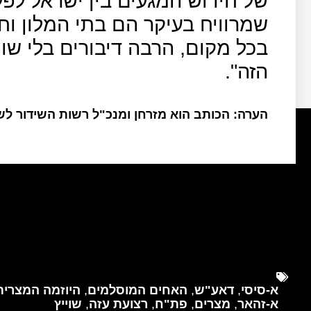
של חידוש המגעים בין ישראל לפל
שמרוויח בעיקר הם בתי המלון וח
בכל מקום, הרבה דיבורים בלי שו
הזה".
הערה: הכותב הוא מזרחן ומנכ"ל רשות השידור ל
א-סיסי
,
דאע"ש
,
האחים המוסלמים
,
היוזמה המצרית
א-זהאר
,
מצרים
,
פת"ח
,
רצועת עזה
,
שוייץ