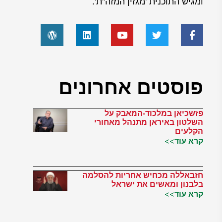
ומגיש התוכנית 'מגזין המזה"ת'.
פוסטים אחרונים
פזשכיאן במלכוד-המאבק על
השלטון באיראן מתנהל מאחורי
הקלעים
קרא עוד>>
חזבאללה מכחיש אחריות להסלמה
בלבנון ומאשים את ישראל
קרא עוד>>