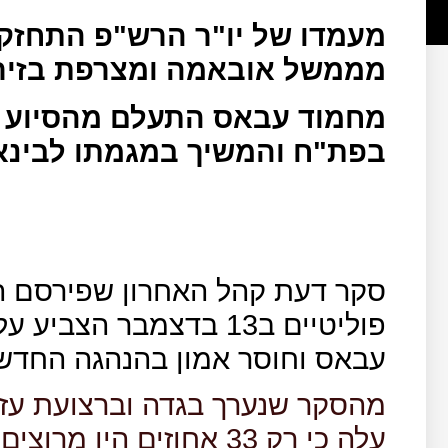
מעמדו של יו"ר הרש"פ התחזק
מממשל אובאמה ומצרפת בזירה
מחמוד עבאס התעלם מהסיוע ה
בפת"ח
והמשיך במגמתו לבינא
סקר דעת קהל האחרון שפירסם ה
פוליטיים ב13 בדצמבר 
עבאס וחוסר אמון בהנהגה החדש
עלה כי רק 33 אחוזים הי