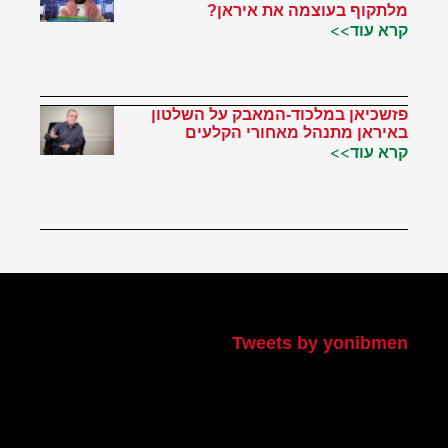
מלתקוף בעוצמה את איראן?
קרא עוד>>
פזשכיאן במלכוד-המאבק על השלטון
באיראן מתנהל מאחורי הקלעים
קרא עוד>>
הטוויטר שלי
Tweets by yonibmen