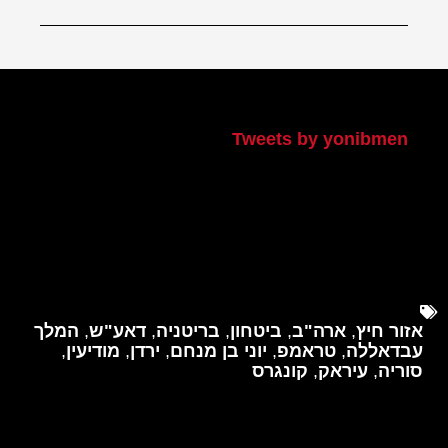
הטוויטר שלי
Tweets by yonibmen
אזור חיץ
,
ארה"ב
,
ביטחון
,
בריטניה
,
דאע"ש
,
המלך
עבדאללה
,
טראמפ
,
יוני בן מנחם
,
ירדן
,
מודיעין
,
סוריה
,
עיראק
,
קונגרס