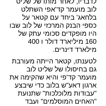
לדבריו, לאחר מותו של שליט
לוב מועמר קד'אפי השתלט
בלחאג' ביחד עם קטאר על
כספי הבנק המרכזי של לוב שבו
היו מופקדים סכומי עתק של
160 מיליארד דולר ו 400
מילארד דינרים.
לטענתו, קטאר הייתה מעורבת
גם בחיסולו של שליט לוב
מועמר קד'פי והיא שהקימה את
ארגון דאע"ש בלוב כדי שיבצע
"עבודות מלוכלכות" שתנועת
"האחים המוסלמים" ועבד