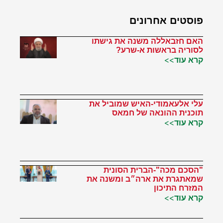
פוסטים אחרונים
האם חזבאללה משנה את גישתו
לסוריה בראשות א-שרע?
קרא עוד>>
עלי אלעאמודי-האיש שמוביל את
תוכנית ההונאה של חמאס
קרא עוד>>
"הסכם מכה"-הברית הסונית
שמאתגרת את ארה״ב ומשנה את
המזרח התיכון
קרא עוד>>