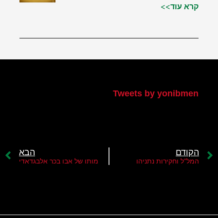
קרא עוד>>
הטוויטר שלי
Tweets by yonibmen
הקודם
הבא
המל"ל וחקירות נתניהו
מותו של אבו בכר אלבגדאדי