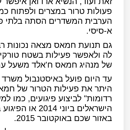
זאת ועוד, הנשיא ארדואן איפשר 
פעולות טרור במצרים ולפתוח כמה
הערבית המשדרים הסתה בלתי פו
א-סיסי.
גם תנועת חמאס מצאה נכונות רב
לה ולאפשר פעילות בשטח טורקיה
של מנהיג חמאס ח'אלד משעל עם
עד היום פועל באיסטנבול משרד 
היתר את פעילות הטרור של חמאס
רדומות" לביצוע פיגועים, כמו ל
הישראלים ביוני 4
באזור שכם באוקטובר 2015.