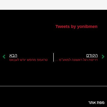
הטוויטר שלי
Tweets by yonibmen
הקודם
הבא
דריסת רגל ראשונה למאע"מ ברצועה
טראמפ מחפש יורש לעבאס
מפת אתר