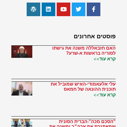
פוסטים אחרונים
האם חזבאללה משנה את גישתו
לסוריה בראשות א-שרע?
קרא עוד>>
עלי אלעאמודי-האיש שמוביל את
תוכנית ההונאה של חמאס
קרא עוד>>
"הסכם מכה"-הברית הסונית
שמאתגרת את ארה״ב ומשנה את