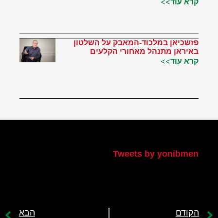
קרא עוד>>
פזשכיאן במלכוד-המאבק על השלטון
באיראן מתנהל מאחורי הקלעים
קרא עוד>>
הטוויטר שלי
Tweets by yonibmen
הקודם
הבא