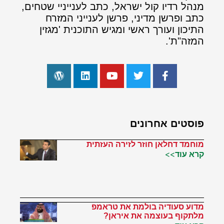
מנהל רדיו קול ישראל, כתב לענייניי שטחים,
כתב ופרשן מדיני, פרשן לענייני המזרח
התיכון ועורך ראשי ומגיש התוכנית 'מגזין
המזה"ת'.
פוסטים אחרונים
מוחמד דחלאן חוזר לזירה העזתית
קרא עוד>>
מדוע סעודיה בולמת את טראמפ
מלתקוף בעוצמה את איראן?