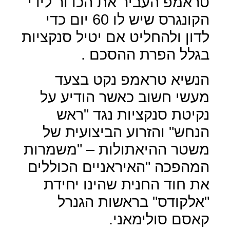
טראמפ העביר את הכדור לידי
הקונגרס שיש לו 60 יום כדי
לדון ולהחליט אם יטיל סנקציות
בגלל הפרת ההסכם .
הנשיא טראמפ נקט בצעד
מעשי חשוב כאשר הודיע על
נקיטת סנקציות נגד "ראש
הנחש" והזרוע הביצועית של
משטר ההיאתולות – "משמרות
המהפכה "האיראניים הכוללים
את חוד החנית שהינו יחידת
"אלקודס" בראשות הגנרל
קאסם סולימאני.