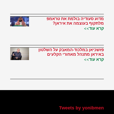
מדוע סעודיה בולמת את טראמפ
מלתקוף בעוצמה את איראן?
קרא עוד>>
פזשכיאן במלכוד-המאבק על השלטון
באיראן מתנהל מאחורי הקלעים
קרא עוד>>
הטוויטר שלי
Tweets by yonibmen