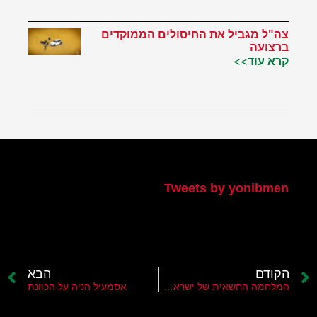
צה"ל מגביל את החיסולים הממוקדים
ברצועה
קרא עוד>>
הטוויטר שלי
Tweets by yonibmen
הקודם
הבא
המלחמה החשאית של ישראל בחמאס
אסמעיל הניה על הכוונת