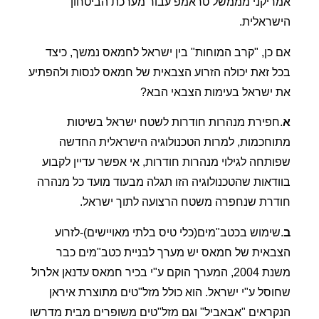
אמריקני מממשל טראמפ עבור מערכת הביטחון
הישראלית.
אם כן, "קרב המוחות" בין ישראל לחמאס נמשך, כיצד
בכל זאת יכולה הזרוע הצבאית של חמאס לנסות ולהפתיע
את ישראל בעימות הצבאי הבא?
א
.חפירת מנהרות חודרות לשטח ישראל בשיטות
מתוחכמות, למרות הטכנולוגיה הישראלית החדשה
שפותחה לגילוי מנהרות חודרות, אי אפשר עדיין לקבוע
בוודאות שהטכנולוגיה הזו תגלה מבעוד מועד כל מנהרה
חודרת שנחפרה משטח הרצועה לתוך ישראל.
ב
.שימוש בכטב"מים(כלי טיס בלתי מאויישים)-לזרוע
הצבאית של חמאס יש מערך לבניית כטב"מים כבר
משנת 2004, המערך הוקם ע"י בכיר חמאס עדנאן אלרול
שחוסל ע"י ישראל. הוא כולל מזל"טים מתוצרת איראן
הנקראים "אבאביל" וגם מזל"טים משופרים מבית מדרשו