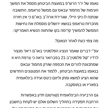
נאומו של יו"ר הרש"פ במועצת הביטחון מסמל את המשך
העימות של מחמוד עבאס עם ממשל טראמפ, התשובה
שנתנה לו ניקי היילי, שגרירת ארה"ב באו"ם כי אין חזרה
מהכרזת טראמפ בנושא ירושלים מסמלת את נחישות
הממשל להמשיך קדימה בקו שהתווה הנשיא האמריקני.
מה צפוי כעת לאחר הנאום?
עפ"י דברים שאמר הנציג הפלסטיני באו"ם ריאד מנצור
לרדיו "קול פלסטין"ב-21 בפברואר נראה כי צרפת היא זו
שמתכוונת להרים את הכפפה שזרק מחמוד עבאס
בנאומו במועצת הביטחון , ללמוד את המנגנונים החדשים
שהוא הציע למשא ומתן וליזום כינוס ועידה בינלאומית
בפאריז או במוסקבה.
גם הרביעיה הבינלאומית (קוורטט) תדון באפשרות
הרחבת תפקידה בתהליך השלום אולם יש לקחת בחשבון