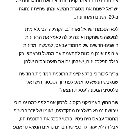
את ההתנגדות האמריקנית הנחרצת ואת התנגדותה של
ישראל לשנות את מסגרת המשא ומתן שהייתה נהוגה
ב-20 השנים האחרונות.
ללא הסכמת ישראל וארה"ב, הקהילה הבינלאומית
למעשה משותקת ואיננה יכולה לאמץ את הרעיונות
הישנים-חדשים של מחמוד עבאס, למעשה, מדינות
אירופה איננן מוכנות להתעמת עם ממשל טראמפ
רק
בגלל הפלסטינים, יש להן גם את האינטרסים שלהן.
צריך לזכור כי ברקע קיימת התוכנית המדינית החדשה
שמגבש הנשיא טראמפ לפתרון הסכסוך הישראלי
פלסטיני המכונה"עסקת המאה".
שר החוץ האמריקני רקס טילרסון אמר לפני כמה ימים כי
גיבושה נמצא בשלבים מתקדמים, נאומו של יו"ר הרש"פ
מחמוד עבאס היה ניסיון פתטי לסכל את התוכנית הזו,
אבל זה לא יעזור לו, כפי שהדברים נראים הנשיא טראמפ