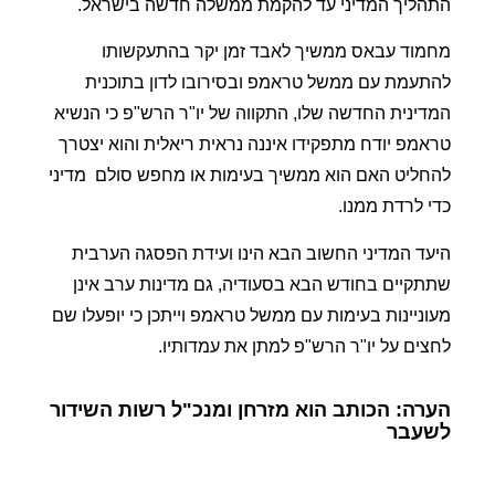
התהליך המדיני עד להקמת ממשלה חדשה בישראל.
מחמוד עבאס ממשיך לאבד זמן יקר בהתעקשותו
להתעמת עם ממשל טראמפ ובסירובו לדון בתוכנית
המדינית החדשה שלו, התקווה של יו"ר הרש"פ כי הנשיא
טראמפ יודח מתפקידו איננה נראית ריאלית והוא יצטרך
להחליט האם הוא ממשיך בעימות או מחפש סולם
מדיני
כדי לרדת ממנו.
היעד המדיני החשוב הבא הינו ועידת הפסגה הערבית
שתתקיים בחודש הבא בסעודיה, גם מדינות ערב אינן
מעוניינות בעימות עם ממשל טראמפ וייתכן כי יופעלו שם
לחצים על יו"ר הרש"פ למתן את עמדותיו.
הערה: הכותב הוא מזרחן ומנכ"ל רשות השידור
לשעבר