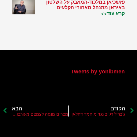
פזשכיאן במלכוד-המאבק על השלטון
באיראן מתנהל מאחורי הקלעים
קרא עוד>>
הטוויטר שלי
Tweets by yonibmen
הקודם
הבא
ג'בריל רג'וב נגד מוחמד דחלאן
מצרים מנסה לצמצם מעורבות קטאר ברצועה