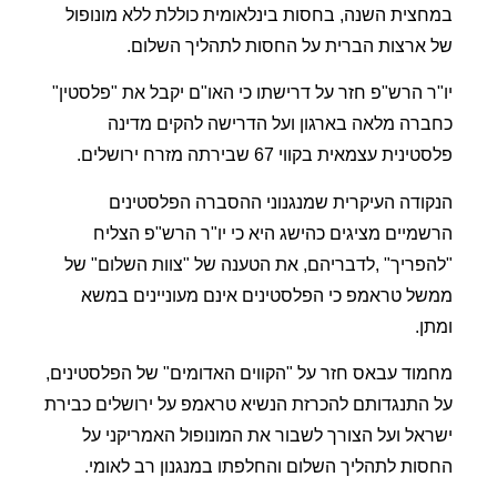
במחצית השנה, בחסות בינלאומית כוללת ללא מונופול
של ארצות הברית על החסות לתהליך השלום.
יו"ר הרש"פ חזר על דרישתו כי האו"ם יקבל את "פלסטין"
כחברה מלאה בארגון ועל הדרישה להקים מדינה
פלסטינית עצמאית בקווי 67 שבירתה מזרח ירושלים.
הנקודה העיקרית שמנגנוני ההסברה הפלסטינים
הרשמיים מציגים כהישג היא כי יו"ר הרש"פ הצליח
"להפריך" ,לדבריהם, את הטענה של "צוות השלום" של
ממשל טראמפ כי הפלסטינים אינם מעוניינים במשא
ומתן.
מחמוד עבאס חזר על "הקווים האדומים" של הפלסטינים,
על התנגדותם להכרזת הנשיא טראמפ על ירושלים כבירת
ישראל ועל הצורך לשבור את המונופול האמריקני על
החסות לתהליך השלום והחלפתו במנגנון רב לאומי.