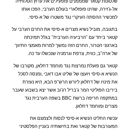
שלטונות קטאר שמממנים ומפעילים את ערוץ הטלוויזיה
אל-ג'זירה, שהינו פופולארי בעולם הערבי, הפכו אותו
למכשיר ההסתה העיקרי נגד משטרו של א-סיסי.
בתגובה, מוביל נשיא מצרים א-סיסי את החרם הערבי על
קטאר ביחד עם "הרביעיה הערבית" בגלל תמיכתה
בארגוני הטרור, החרם הזה נמשך למרות מאמצי התיווך
של ארה"ב, כווית, צרפת וגרמניה שנכשלו עד כה.
קטאר גם פועלת נמרצות נגד מוחמד דחלאן, מקורבו של
הנשיא א-סיסי ויועצו של שליט אבו דאבי ,ומנסה לסכל
את מינויו של דחלאן ליורש הרש"פ הבא, היא נעזרת
ביריבו הפוליטי המר ג'בריל רג'וב אשר יצא בשבוע שעבר
במתקפה חריפה ברשת
BBC
בשפה הערבית נגד
מצרים ומוחמד דחלאן.
עכשיו החליט הנשיא א-סיסי לנסות ולצמצם את
המעורבות של קטאר ואת בחישותיה בעניין הפלסטיני