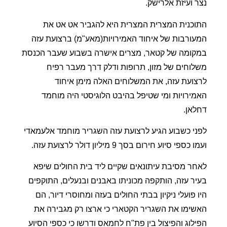
נצר ועיזת אלרישק.
התוכנית המצרית המצרית היא להגביר אט אט את
המעורבות של איחוד האמירויות(מאע"מ) ברצועת עזה
במקומה של קטאר, מצרים אישרה בשבוע שעבר הכנסת
משלוחים של מזון, תרופות ודלק דרך מעבר רפיח
לרצועת עזה, את המשלוחים האלה מימן איחוד
האמירויות ומי שטיפל בהיבט הלוגיסטי היה מוחמד
דחלאן.
לפני כשבוע הגיע לרצועת עזה השגריר מוחמד אלעמאדי
ועמו כספי סיוע חירום בסך 9 מיליון דולר לרצועת עזה.
לאחר מסיבת עיתונאים שקיים ליד בית החולים שיפא
בעיר עזה, הותקפה מכוניתו באבנים ובנעלים, התוקפים
היו פועלי ניקיון בבתי החולים בעזה ומחוסרי דיור, הם
האשימו את השגריר הקטארי כי ארצו רק מגבירה את
הפילוג והפיצול בין פת"ח לחמאס ודרשו כי כספי הסיוע