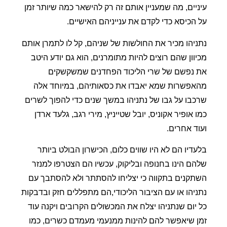
עיניים, מה שמעניין אותם זה רק להישאר כמה שיותר זמן
על הכיסא כדי לקדם את ענייניהם האישיים.
נתניהו מכיר את החולשות של שניהם, קל לו לתמרן אותם
מכיוון שהם רוצים להיות מתומרנים, הוא גם יודע היטב
את נפשם של שרי הליכוד הפחדנים שמשקשקים
מהאפשרות שמא יאבדו את כסאותיהם, במיוחד אלה
שרכבו על גבו של נתניהו במשך שנים כדי להפוך לשרים
כמו אופיר אקוניס, יובל שטייניץ, מירי רגב, גלעד ארדן
ועוד אחרים.
בלעדיו הם לא היו שווים כלום, הכישרון הבולט ביותר
שלהם הינו בחנופה ובליקוק, עכשיו הם הצטרפו למנזר
השתקנים בתקווה כי יצליחו להסתתר ולא להסתבך עם
נתניהו או עם הציבור הליכודי,הם מתפללים חזק ובדבקות
כל יום שנתניהו יצלח את המכשולים הקרובים ויקנה עוד
זמן שיאפשר להם להינות ממנעמי מעמדם כשרים, כמו