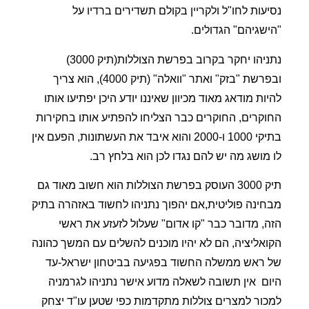
נסיעות לחו"ל ולקריין בקולם תשדירים ברדיו על
"הישגיהם" הגדולים.
נתניהו יחקר בקרוב בפרשת הצוללות(תיק 3000)
ובפרשת "בזק" ואתר "וואלה" (תיק 4000), הוא צריך
להיות מודאג מאוד מכיוון שאיננו יודע היכן יפתיעו אותו
החוקרים, החוקרים כבר הצליחו להפתיע אותו בחקירות
בתיקי 1000 ו-2000 והוא איבד את העשתונות, הפעם אין
לו מושג מה יש להם נגדו לכן הוא בלחץ רב.
תיק 3000 העוסק בפרשת הצוללות הוא חשוב מאוד גם
מבחינה פוליטית,אם יהפוך נתניהו לחשוד באזהרה בתיק
הזה, מדובר כבר "קו אדום" שעלול לזעזע את ראשי
הקואליציה, הם לא יהיו מוכנים להשלים עם המשך כהונה
של ראש ממשלה החשוד בפגיעה בביטחון ישראל-עד
היום
אין תשובה לשאלה מדוע אישר נתניהו לגרמניה
למכור למצרים צוללות מתקדמות כפי שטען עו"ד יצחק