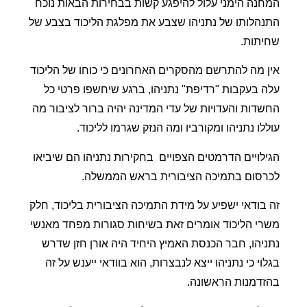
המחנה הימני עלול להיפגע קשות בבחירות הבאות נוכח
התנהלותו של נתניהו שצבע את מפלגת הליכוד בצבע של
שחיתות.
אין מה להתרשם מהסקרים האחרונים כי כוחו של הליכוד
עלה בעקבות "רדיפת" נתניהו, ברגע שיחשפו פרטי כל
החשדות והעדויות של עדי המדינה יהיה ברור לציבור מה
עוללו נתניהו ומקורביו ומה הנזק שגרמו לליכוד.
הגילויים הדרמטים הצפויים
בחקירות נתניהו הם שיביאו
לכרסום בתמיכה הציבורית בראש הממשלה.
זה בודאי ישפיע על מידת התמיכה הציבורית בליכוד, חלק
משרי הליכוד אומרים זאת בשיחות סגורות מפחד מאנשי
נתניהו, חבר הכנסת האמיץ היחיד היה אורן חזן שדרש
בגלוי כי נתניהו ייצא לנבצרות, הוא בוודאי ייענש על זה
בהזדמנות הראשונה.