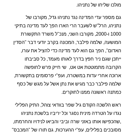
מולכו שליחו של נתניהו.
גם מספר עדי המדינה נגד נתניהו גדל, מקורבו של
נתניהו, הרל"ש לשעבר הרי הארו הפך לעד מדינה בתיקי
1000 ו-2000, מקורבו השני, מנכ"ל משרד התקשורת
המושעה, שלמה פילבר, המכונה בקרב יודעי דבר "הסדין
האדום", הפך גם הוא לעד מדינה כדי להציל את עורו,
ייתכן שגם ניר חפץ בדרך לאותו מעמד, כל סביבתו
הקרובה מתמוטטת אט אט,
שי חייק פרש לחופשה
ארוכה אחרי עדות במשטרה, ועפ"י פרסומים בתקשורת,
שלמה פילבר כבר מגיש את נתן אשל על מגש של כסף
כמתנה ראשונה ממנו לחוקרים.
ראש הלשכה הקודם גיל שפר בוודאי צוהל, התיק הפלילי
נגדו על הטרדה מינית נסגר וכל יריביו בלשכת נתניהו
,שהכפישו אותו באזני שרה וביבי והביאו לנידויו והחרמתו,
מסובכים בפלילים, עפ"י ההערכות, גם תורו של "המכבס"