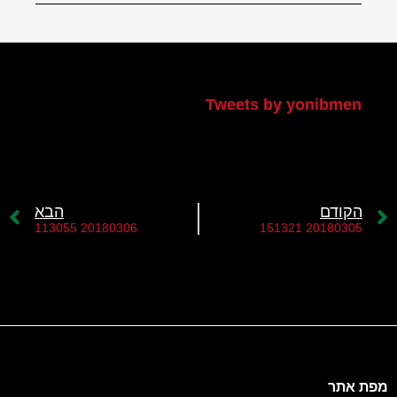
הטוויטר שלי
Tweets by yonibmen
הקודם
הבא
20180306 113055
20180305 151321
מפת אתר