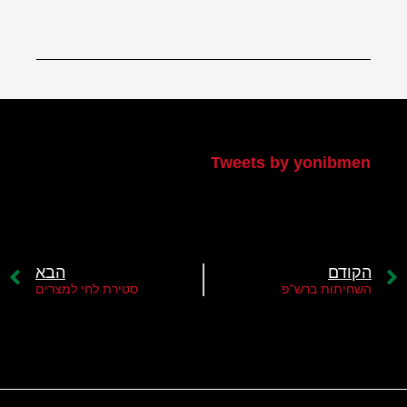
הטוויטר שלי
Tweets by yonibmen
הקודם
הבא
השחיתות ברש"פ
סטירת לחי למצרים