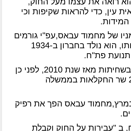
א רואה את עצמו מעל החוק,
ת עין, כדי להראות שקיפות וכי
המידות.
ו של מחמוד עבאס,עפ"י גורמים
בפת"ח, יאסר ערפאת לא אהב אותו, הוא נולד בחברון ב-1934
תנועת פת"ח.
הוא עומד בראש האגף למלחמה בשחיתות מאז שנת 2010, לפני כן
היה ב-1998 שר העבודה וב-2002 שר החקלאות בממשלה
י דיווח באתר "פראס" מה-5 במרץ,מחמוד עבאס הפך את רפיק
ם.
, ב "עבירות על החוק וקבלת