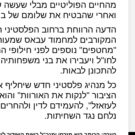
מהחיים הפוליטיים מבלי שעשה שו
ואחרי שהבטיח את שלומם של בנ
הדעה הרווחת ברחוב הפלסטיני הי
המקורבים למחמוד עבאס שמעורב
"מחטפים" נוספים לפני חילופי ה
לחו"ל ויעבירו את בני משפחותיהם
להתכונן לבאות.
כל מנהיג פלסטיני חדש שיחליף 
הציבור "לנקות את האורוות" והוא
לעזאזל", להעמידם לדין ולהחרים
נלחם נגד השחיתות.
הערה: הכותב הוא מזרחן ומנכ"ל רשות השידור ל