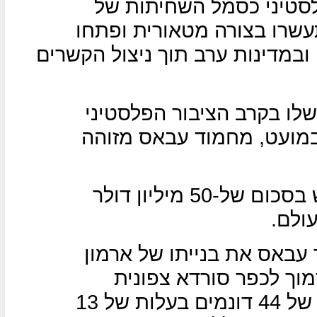
לסטיני כסמל השחיתות של
עשרו בצורה מטאורית ופתחו
במדינות ערב תוך ניצול הקשרים
לו בקרב הציבור הפלסטיני
במועט, מחמוד עבאס מזוהה
רק באחרונה הוא רכש מטוס חדש בסכום של-50 מיליון דולר
ולם.
עבאס את בנייתו של ארמון
ך לכפר סורדא צפונית
לרמאללה,הארמון הוקם על שטח של 44 דונמים בעלות של 13