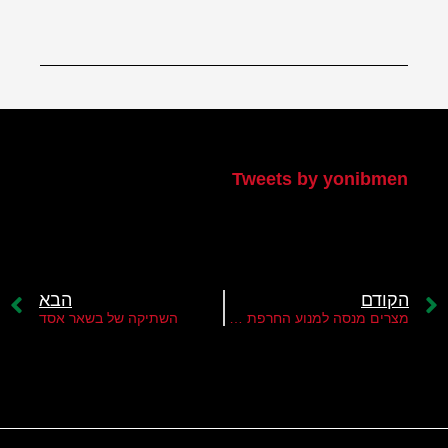
הטוויטר שלי
Tweets by yonibmen
הקודם
הבא
מצרים מנסה למנוע החרפת המשבר בעזה
השתיקה של בשאר אסד